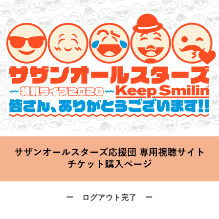
サザンオールスターズ 特別ライブ 2020
「Keep Smilin’～皆さん、ありがとうございます!!～」
2020.06.25 Thu 20:00 Start at 横浜アリーナ
ー ログアウト完了 ー