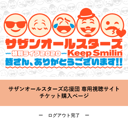
サザンオールスターズ 特別ライブ 2020
「Keep Smilin’～皆さん、ありがとうございます!!～」
2020.06.25 Thu 20:00 Start at 横浜アリーナ
ー ログアウト完了 ー