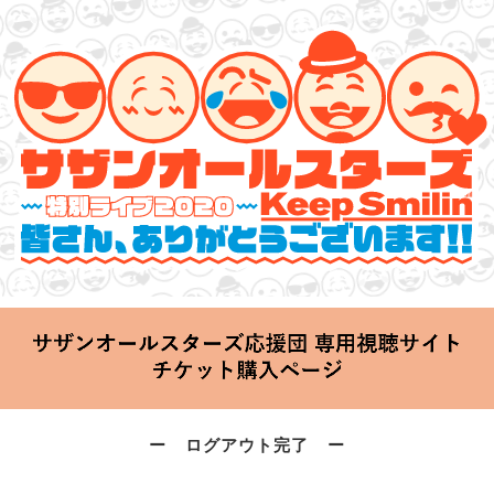
サザンオールスターズ 特別ライブ 2020
「Keep Smilin’～皆さん、ありがとうございます!!～」
2020.06.25 Thu 20:00 Start at 横浜アリーナ
ー ログアウト完了 ー