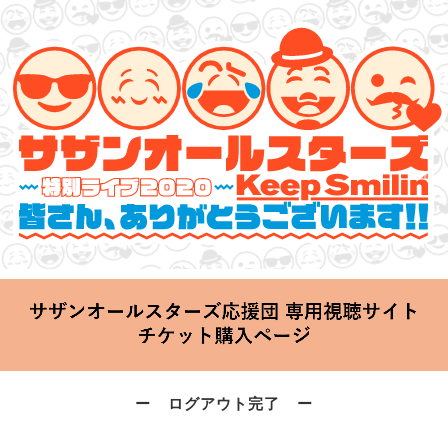
サザンオールスターズ 特別ライブ 2020
「Keep Smilin’～皆さん、ありがとうございます!!～」
2020.06.25 Thu 20:00 Start at 横浜アリーナ
ー ログアウト完了 ー