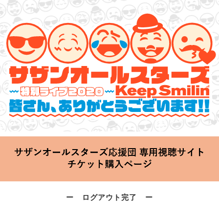
サザンオールスターズ 特別ライブ 2020
「Keep Smilin’～皆さん、ありがとうございます!!～」
2020.06.25 Thu 20:00 Start at 横浜アリーナ
ー ログアウト完了 ー