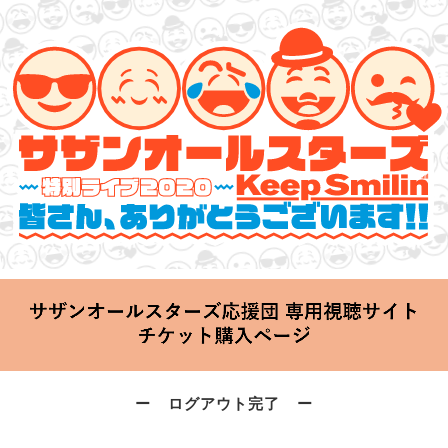
サザンオールスターズ 特別ライブ 2020
「Keep Smilin’～皆さん、ありがとうございます!!～」
2020.06.25 Thu 20:00 Start at 横浜アリーナ
ー ログアウト完了 ー