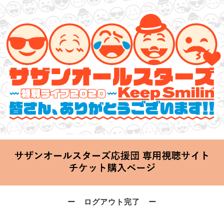
サザンオールスターズ 特別ライブ 2020
「Keep Smilin’～皆さん、ありがとうございます!!～」
2020.06.25 Thu 20:00 Start at 横浜アリーナ
ー ログアウト完了 ー