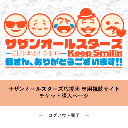
サザンオールスターズ 特別ライブ 2020
「Keep Smilin’～皆さん、ありがとうございます!!～」
2020.06.25 Thu 20:00 Start at 横浜アリーナ
ー ログアウト完了 ー