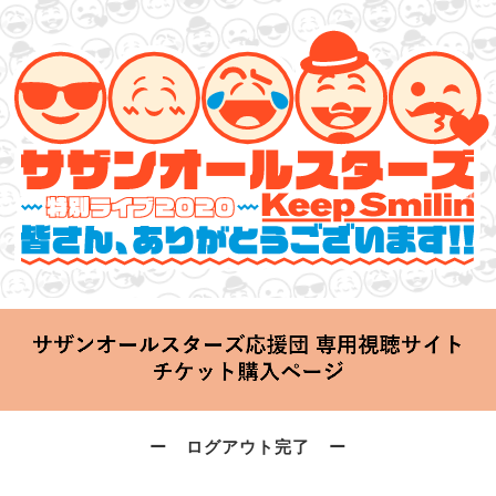
サザンオールスターズ 特別ライブ 2020
「Keep Smilin’～皆さん、ありがとうございます!!～」
2020.06.25 Thu 20:00 Start at 横浜アリーナ
ー ログアウト完了 ー