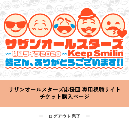
サザンオールスターズ 特別ライブ 2020
「Keep Smilin’～皆さん、ありがとうございます!!～」
2020.06.25 Thu 20:00 Start at 横浜アリーナ
ー ログアウト完了 ー