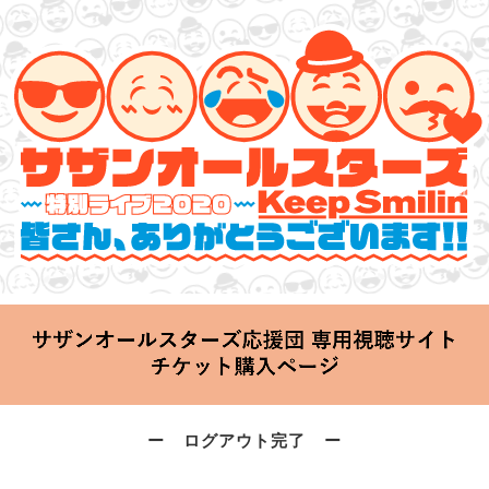
サザンオールスターズ 特別ライブ 2020
「Keep Smilin’～皆さん、ありがとうございます!!～」
2020.06.25 Thu 20:00 Start at 横浜アリーナ
ー ログアウト完了 ー