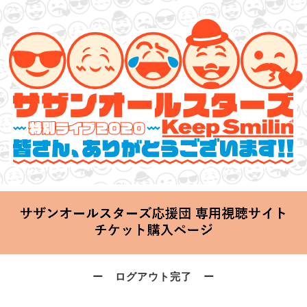
サザンオールスターズ 特別ライブ 2020
「Keep Smilin’～皆さん、ありがとうございます!!～」
2020.06.25 Thu 20:00 Start at 横浜アリーナ
ー ログアウト完了 ー