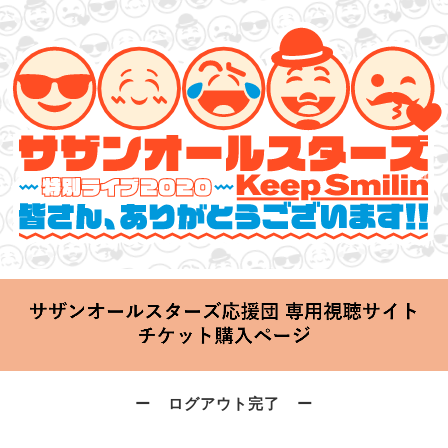
サザンオールスターズ 特別ライブ 2020
「Keep Smilin’～皆さん、ありがとうございます!!～」
2020.06.25 Thu 20:00 Start at 横浜アリーナ
ー ログアウト完了 ー