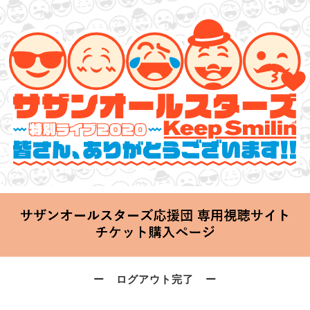
サザンオールスターズ 特別ライブ 2020
「Keep Smilin’～皆さん、ありがとうございます!!～」
2020.06.25 Thu 20:00 Start at 横浜アリーナ
ー ログアウト完了 ー