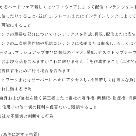
かかるハードウェア若しくはソフトウェアによって配信コンテンツをス
送信したりすること、並びに、フレームまたはインラインリンクによっ
を可能にすること
ンテンツの重要な部分についてインデックスを作成、再現、配信または広
ンテンツの二次的著作物や配信コンテンツに依拠または由来し、若しくは
タージュ、マッシュアップ並びに類似のビデオ、壁紙、デスクトップテー
ドおよび商品を含みますがこれに限りません。）を作成すること（二次的
償提供するために行う場合を含みます。）
ネットワークまたはサーバーに不正にアクセスし、不当若しくは過大な負
これに類する行為
ご自身および当社を除く第三者または当社の著作権、商標権、財産権、肖
誉、信用その他一切の権利を侵害ないし毀損すること
、当社が不適切と判断する行為
止行為等に対する措置）