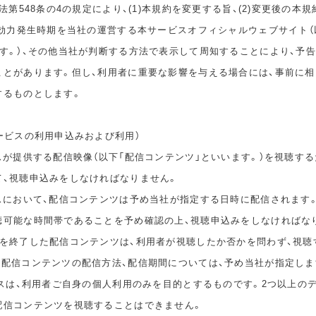
民法第548条の4の規定により、(1)本規約を変更する旨、(2)変更後の本
の効力発生時期を当社の運営する本サービスオフィシャルウェブサイト（
ます。）、その他当社が判断する方法で表示して周知することにより、予
ことがあります。但し、利用者に重要な影響を与える場合には、事前に
するものとします。
ービスの利用申込みおよび利用）
スが提供する配信映像（以下「配信コンテンツ」といいます。）を視聴する
て、視聴申込みをしなければなりません。
ビスにおいて、配信コンテンツは予め当社が指定する日時に配信されます
聴可能な時間帯であることを予め確認の上、視聴申込みをしなければな
間を終了した配信コンテンツは、利用者が視聴したか否かを問わず、視聴
。配信コンテンツの配信方法、配信期間については、予め当社が指定しま
ビスは、利用者ご自身の個人利用のみを目的とするものです。2つ以上の
配信コンテンツを視聴することはできません。