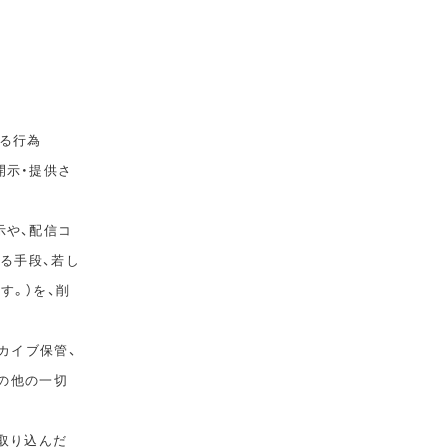
る行為
開示・提供さ
示や、配信コ
ゆる手段、若し
す。）を、削
カイブ保管、
その他の一切
取り込んだ