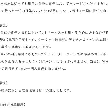
は、本規約に従って利用者ご自身の責任において本サービスを利用するも
いて行った一切の行為およびその結果について、当社は一切の責任を負
環境）
は、自己の責任と負担において、本サービスを利用するために必要な通信
信契約（電話利用契約・インターネット接続契約等を含みますがこれに限
用環境を準備する必要があります。
は、自己の利用環境に応じて、コンピューター・ウィルスの感染の防止、不
洩の防止等のセキュリティ対策を講じなければなりません。当社は、利
一切関与せず、また一切の責任を負いません。
環境）
の提供における推奨環境は以下の通りとします。
おける推奨環境】