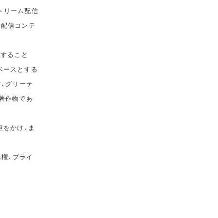
トリーム配信
て配信コンテ
告すること
ベースとする
マ、グリーテ
著作物であ
担をかけ、ま
像権、プライ