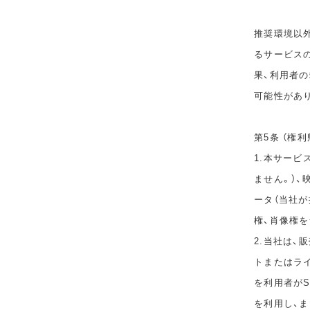
推奨環境以
るサービス
果、利用者
可能性があ
第5条 （権利
1.本サービ
ません。）、
ータ（当社
権、肖像権
2.当社は
トまたはラ
を利用者が
を利用し、