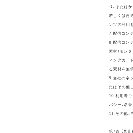
り、または
若しくは再
ンツの利用
7.配信コ
8.配信コ
素材（モン
ィングカー
る素材を無
9.当社の
たはその他
10.利用者
バシー、名
11.その他
第7条 （禁