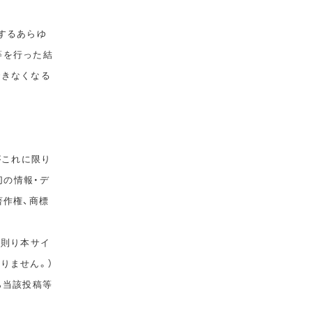
するあらゆ
等を行った結
できなくなる
がこれに限り
切の情報・デ
著作権、商標
に則り本サイ
りません。）
ら当該投稿等