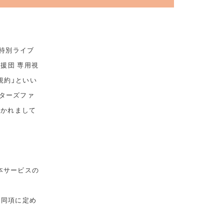
 特別ライブ
応援団 専用視
規約」といい
ターズファ
おかれまして
本サービスの
は同項に定め