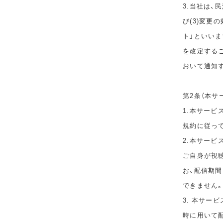
3.当社は、
び(3)変更
ト」といい
を改定する
おいて通知
第2条（本サ
1.本サービ
規約に従っ
2.本サー
ご自身が視
お、配信期
できません
3. 本サー
時に用いて