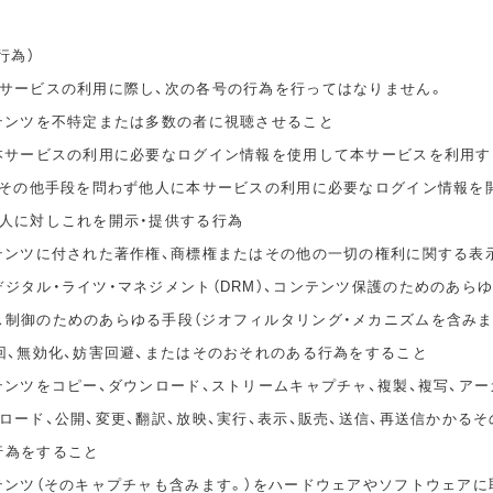
行為）
本サービスの利用に際し、次の各号の行為を行ってはなりません。
ンテンツを不特定または多数の者に視聴させること
の本サービスの利用に必要なログイン情報を使用して本サービスを利用す
無償その他手段を問わず他人に本サービスの利用に必要なログイン情報を
他人に対しこれを開示・提供する行為
ンテンツに付された著作権、商標権またはその他の一切の権利に関する表
ジタル・ライツ・マネジメント（DRM）、コンテンツ保護のためのあら
ス制御のためのあらゆる手段（ジオフィルタリング・メカニズムを含みま
回、無効化、妨害回避、またはそのおそれのある行為をすること
テンツをコピー、ダウンロード、ストリームキャプチャ、複製、複写、アー
ロード、公開、変更、翻訳、放映、実行、表示、販売、送信、再送信かかる
行為をすること
ンテンツ（そのキャプチャも含みます。）をハードウェアやソフトウェアに