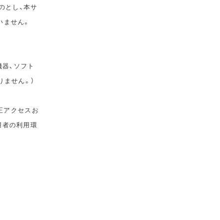
のとし、本サ
いません。
機器、ソフト
りません。）
正アクセスお
用者の利用環