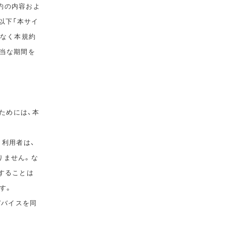
規約の内容およ
以下「本サイ
告なく本規約
相当な期間を
ためには、本
。利用者は、
りません。な
することは
す。
デバイスを同