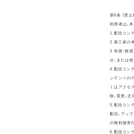
第6条 （禁止
利用者は、
1.配信コ
2.第三者
3.有償・
せ、または
4.配信コ
ンテンツのデ
くはアクセ
除、変更、迂
5.配信コン
配信、アップ
の権利侵害
6.配信コ