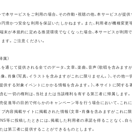
外で本サービスをご利用の場合、その作動・視聴の他、本サービスが提供
の円滑かつ安全な利用を保証いたしかねます。また、利用者が機種変更
の端末が本規約に定める推奨環境でなくなった場合、本サービスが利用
ります。ご注意ください。
帰属）
スを通じて提供される全てのデータ、文章、楽曲、音声（歌唱を含みます
映像、肖像（写真、イラストを含みますがこれに限りません。）、その他一
が提供する対象イベントにかかる情報を含みます。）、本サイトに関する
を含む一切の権利は、当社または当該権利を有する第三者に帰属します。
、販売促進等の目的で何らかのキャンペーン等を行う場合において、これ
イブ内容掲載サイトに掲載された情報（文章・肖像を含みますがこれに限
SNS等に投稿したときには、掲載した利用者の承諾を得ることなく、自
または第三者に提供することができるものとします。