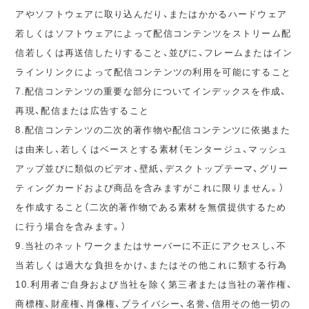
アやソフトウェアに取り込んだり、またはかかるハードウェア
若しくはソフトウェアによって配信コンテンツをストリーム配
信若しくは再送信したりすること、並びに、フレームまたはイン
ラインリンクによって配信コンテンツの利用を可能にすること
7.配信コンテンツの重要な部分についてインデックスを作成、
再現、配信または広告すること
8.配信コンテンツの二次的著作物や配信コンテンツに依拠また
は由来し、若しくはベースとする素材（モンタージュ、マッシュ
アップ並びに類似のビデオ、壁紙、デスクトップテーマ、グリー
ティングカードおよび商品を含みますがこれに限りません。）
を作成すること（二次的著作物である素材を無償提供するため
に行う場合を含みます。）
9.当社のネットワークまたはサーバーに不正にアクセスし、不
当若しくは過大な負担をかけ、またはその他これに類する行為
10.利用者ご自身および当社を除く第三者または当社の著作権、
商標権、財産権、肖像権、プライバシー、名誉、信用その他一切の