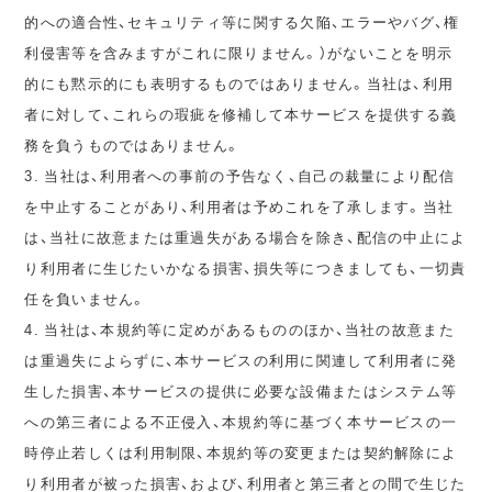
的への適合性、セキュリティ等に関する欠陥、エラーやバグ、権
利侵害等を含みますがこれに限りません。）がないことを明示
的にも黙示的にも表明するものではありません。当社は、利用
者に対して、これらの瑕疵を修補して本サービスを提供する義
務を負うものではありません。
3. 当社は、利用者への事前の予告なく、自己の裁量により配信
を中止することがあり、利用者は予めこれを了承します。当社
は、当社に故意または重過失がある場合を除き、配信の中止によ
り利用者に生じたいかなる損害、損失等につきましても、一切責
任を負いません。
4. 当社は、本規約等に定めがあるもののほか、当社の故意また
は重過失によらずに、本サービスの利用に関連して利用者に発
生した損害、本サービスの提供に必要な設備またはシステム等
への第三者による不正侵入、本規約等に基づく本サービスの一
時停止若しくは利用制限、本規約等の変更または契約解除によ
り利用者が被った損害、および、利用者と第三者との間で生じた