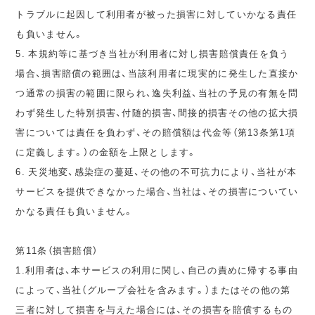
トラブルに起因して利用者が被った損害に対していかなる責任
も負いません。
5. 本規約等に基づき当社が利用者に対し損害賠償責任を負う
場合、損害賠償の範囲は、当該利用者に現実的に発生した直接か
つ通常の損害の範囲に限られ、逸失利益、当社の予見の有無を問
わず発生した特別損害、付随的損害、間接的損害その他の拡大損
害については責任を負わず、その賠償額は代金等（第13条第1項
に定義します。）の金額を上限とします。
6. 天災地変、感染症の蔓延、その他の不可抗力により、当社が本
サービスを提供できなかった場合、当社は、その損害についてい
かなる責任も負いません。
第11条（損害賠償）
1.利用者は、本サービスの利用に関し、自己の責めに帰する事由
によって、当社（グループ会社を含みます。）またはその他の第
三者に対して損害を与えた場合には、その損害を賠償するもの