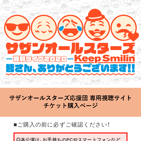
サザンオールスターズ 特別ライブ 2020
「Keep Smilin’～皆さん、ありがとうございます!!～」
2020.06.25 Thu 20:00 Start at 横浜アリーナ
■ご購入の前に必ずご確認ください！
◎本公演は、お手持ちのPCやスマートフォンなど