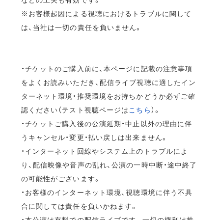
※お客様起因による視聴におけるトラブルに関して
は、当社は一切の責任を負いません。
・チケットのご購入前に、本ページに記載の注意事項
をよくお読みいただき、配信ライブ視聴に適したイン
ターネット環境・推奨環境をお持ちかどうか必ずご確
認ください（テスト視聴ページは
こちら
）。
・チケットご購入後の公演延期・中止以外の理由に伴
うキャンセル・変更・払い戻しは出来ません。
・インターネット回線やシステム上のトラブルによ
り、配信映像や音声の乱れ、公演の一時中断・途中終了
の可能性がございます。
・お客様のインターネット環境、視聴環境に伴う不具
合に関しては責任を負いかねます。
・本公演は有料での配信ライブです。一切の権利は株