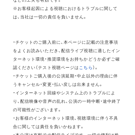
※お客様起因による視聴におけるトラブルに関して
は、当社は一切の責任を負いません。
・チケットのご購入前に、本ページに記載の注意事項
をよくお読みいただき、配信ライブ視聴に適したイン
ターネット環境・推奨環境をお持ちかどうか必ずご確
認ください（テスト視聴ページは
こちら
）。
・チケットご購入後の公演延期・中止以外の理由に伴
うキャンセル・変更・払い戻しは出来ません。
・インターネット回線やシステム上のトラブルによ
り、配信映像や音声の乱れ、公演の一時中断・途中終了
の可能性がございます。
・お客様のインターネット環境、視聴環境に伴う不具
合に関しては責任を負いかねます。
・本公演は有料での配信ライブです。一切の権利は株