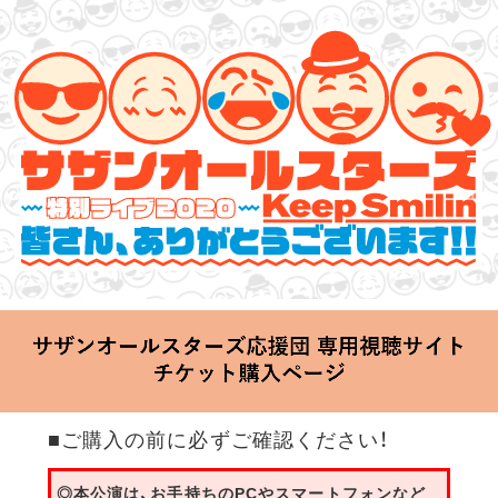
サザンオールスターズ 特別ライブ 2020
「Keep Smilin’～皆さん、ありがとうございます!!～」
2020.06.25 Thu 20:00 Start at 横浜アリーナ
■ご購入の前に必ずご確認ください！
◎本公演は、お手持ちのPCやスマートフォンなど