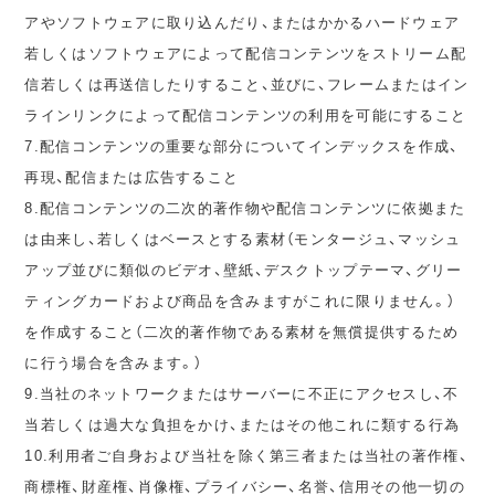
アやソフトウェアに取り込んだり、またはかかるハードウェア
若しくはソフトウェアによって配信コンテンツをストリーム配
信若しくは再送信したりすること、並びに、フレームまたはイン
ラインリンクによって配信コンテンツの利用を可能にすること
7.配信コンテンツの重要な部分についてインデックスを作成、
再現、配信または広告すること
8.配信コンテンツの二次的著作物や配信コンテンツに依拠また
は由来し、若しくはベースとする素材（モンタージュ、マッシュ
アップ並びに類似のビデオ、壁紙、デスクトップテーマ、グリー
ティングカードおよび商品を含みますがこれに限りません。）
を作成すること（二次的著作物である素材を無償提供するため
に行う場合を含みます。）
9.当社のネットワークまたはサーバーに不正にアクセスし、不
当若しくは過大な負担をかけ、またはその他これに類する行為
10.利用者ご自身および当社を除く第三者または当社の著作権、
商標権、財産権、肖像権、プライバシー、名誉、信用その他一切の