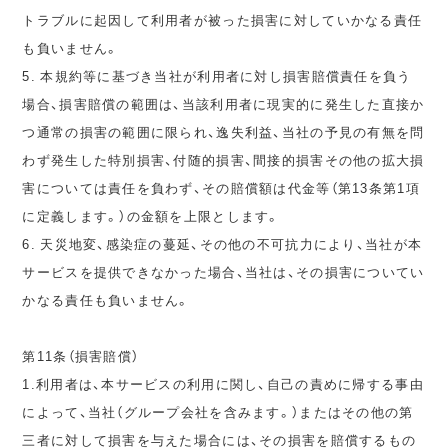
トラブルに起因して利用者が被った損害に対していかなる責任
も負いません。
5. 本規約等に基づき当社が利用者に対し損害賠償責任を負う
場合、損害賠償の範囲は、当該利用者に現実的に発生した直接か
つ通常の損害の範囲に限られ、逸失利益、当社の予見の有無を問
わず発生した特別損害、付随的損害、間接的損害その他の拡大損
害については責任を負わず、その賠償額は代金等（第13条第1項
に定義します。）の金額を上限とします。
6. 天災地変、感染症の蔓延、その他の不可抗力により、当社が本
サービスを提供できなかった場合、当社は、その損害についてい
かなる責任も負いません。
第11条（損害賠償）
1.利用者は、本サービスの利用に関し、自己の責めに帰する事由
によって、当社（グループ会社を含みます。）またはその他の第
三者に対して損害を与えた場合には、その損害を賠償するもの