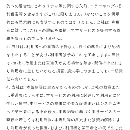
的への適合性、セキュリティ等に関する欠陥、エラーやバグ、権
利侵害等を含みますがこれに限りません。）がないことを明示
的にも黙示的にも表明するものではありません。当社は、利用
者に対して、これらの瑕疵を修補して本サービスを提供する義
務を負うものではありません。
3. 当社は、利用者への事前の予告なく、自己の裁量により配信
を中止することがあり、利用者は予めこれを了承します。当社
は、当社に故意または重過失がある場合を除き、配信の中止によ
り利用者に生じたいかなる損害、損失等につきましても、一切責
任を負いません。
4. 当社は、本規約等に定めがあるもののほか、当社の故意また
は重過失によらずに、本サービスの利用に関連して利用者に発
生した損害、本サービスの提供に必要な設備またはシステム等
への第三者による不正侵入、本規約等に基づく本サービスの一
時停止若しくは利用制限、本規約等の変更または契約解除によ
り利用者が被った損害、および、利用者と第三者との間で生じた