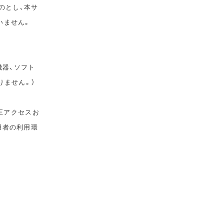
のとし、本サ
いません。
機器、ソフト
りません。）
正アクセスお
用者の利用環