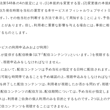
民法第548条の4の規定により、(1)本規約を変更する旨、(2)変更後の本
の効力発生時期を当社の運営する本サービスオフィシャルウェブサイト（
ます。）、その他当社が判断する方法で表示して周知することにより、予
ことがあります。但し、利用者に重要な影響を与える場合には、事前に
するものとします。
ービスの利用申込みおよび利用）
スが提供する配信映像（以下「配信コンテンツ」といいます。）を視聴する
て、視聴申込みをしなければなりません。
ビスにおいて、配信コンテンツは予め当社が指定する日時に配信されます
聴可能な時間帯であることを予め確認の上、視聴申込みをしなければな
間を終了した配信コンテンツは、利用者が視聴したか否かを問わず、視聴
。配信コンテンツの配信方法、配信期間については、予め当社が指定しま
ビスは、利用者ご自身の個人利用のみを目的とするものです。2つ以上の
配信コンテンツを視聴することはできません。