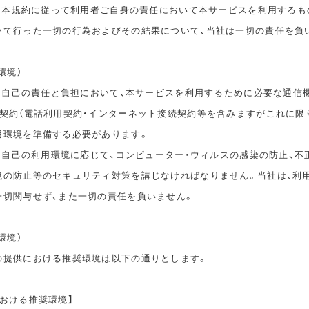
は、本規約に従って利用者ご自身の責任において本サービスを利用するも
いて行った一切の行為およびその結果について、当社は一切の責任を負
環境）
は、自己の責任と負担において、本サービスを利用するために必要な通信
信契約（電話利用契約・インターネット接続契約等を含みますがこれに限
用環境を準備する必要があります。
は、自己の利用環境に応じて、コンピューター・ウィルスの感染の防止、不
洩の防止等のセキュリティ対策を講じなければなりません。当社は、利
一切関与せず、また一切の責任を負いません。
環境）
の提供における推奨環境は以下の通りとします。
おける推奨環境】