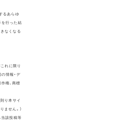
するあらゆ
等を行った結
できなくなる
がこれに限り
切の情報・デ
著作権、商標
に則り本サイ
りません。）
ら当該投稿等