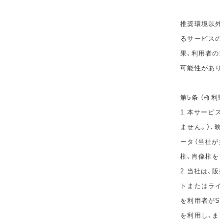
推奨環境以
るサービス
果、利用者
可能性があ
第5条 （権利
1.本サービ
ません。）、
ータ（当社
権、肖像権
2.当社は
トまたはラ
を利用者が
を利用し、