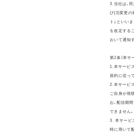
3.当社は、
び(3)変更
ト」といい
を改定する
おいて通知
第2条（本サ
1.本サービ
規約に従っ
2.本サー
ご自身が視
お、配信期
できません
3. 本サー
時に用いて