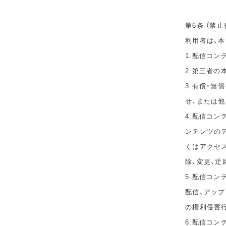
第6条 （禁止
利用者は、
1.配信コ
2.第三者
3.有償・
せ、または
4.配信コ
ンテンツのデ
くはアクセ
除、変更、迂
5.配信コン
配信、アップ
の権利侵害
6.配信コ