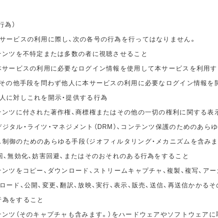
行為）
本サービスの利用に際し、次の各号の行為を行ってはなりません。
ンテンツを不特定または多数の者に視聴させること
の本サービスの利用に必要なログイン情報を使用して本サービスを利用す
無償その他手段を問わず他人に本サービスの利用に必要なログイン情報を
他人に対しこれを開示・提供する行為
ンテンツに付された著作権、商標権またはその他の一切の権利に関する表
ジタル・ライツ・マネジメント（DRM）、コンテンツ保護のためのあら
ス制御のためのあらゆる手段（ジオフィルタリング・メカニズムを含みま
回、無効化、妨害回避、またはそのおそれのある行為をすること
テンツをコピー、ダウンロード、ストリームキャプチャ、複製、複写、アー
ロード、公開、変更、翻訳、放映、実行、表示、販売、送信、再送信かかる
行為をすること
ンテンツ（そのキャプチャも含みます。）をハードウェアやソフトウェアに