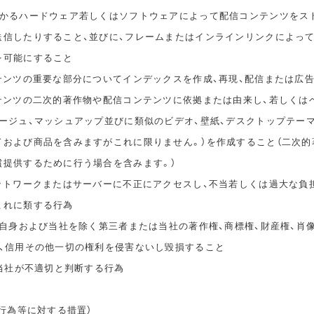
かかるハードウェア若しくはソフトウェアによって配信コンテンツをス
送信したりすること、並びに、フレームまたはインラインリンクによっ
を可能にすること
ンテンツの重要な部分についてインデックスを作成、再現、配信または広
ンテンツの二次的著作物や配信コンテンツに依拠または由来し、若しくは
タージュ、マッシュアップ並びに類似のビデオ、壁紙、デスクトップテー
ドおよび商品を含みますがこれに限りません。）を作成すること（二次的
償提供するために行う場合を含みます。）
ネットワークまたはサーバーに不正にアクセスし、不当若しくは過大な負
これに類する行為
ご自身および当社を除く第三者または当社の著作権、商標権、財産権、肖
誉、信用その他一切の権利を侵害ないし毀損すること
、当社が不適切と判断する行為
止行為等に対する措置）