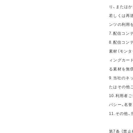
り、または
若しくは再
ンツの利用
7.配信コ
8.配信コ
素材（モン
ィングカー
る素材を無
9.当社の
たはその他
10.利用者
バシー、名
11.その他
第7条 （禁