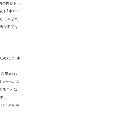
規約の内容およ
以下「本サイ
告なく本規約
相当な期間を
ためには、本
。利用者は、
りません。な
することは
す。
デバイスを同