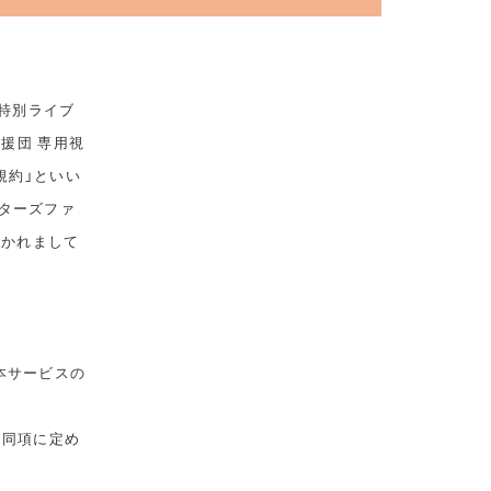
 特別ライブ
応援団 専用視
規約」といい
ターズファ
おかれまして
本サービスの
は同項に定め