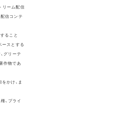
トリーム配信
て配信コンテ
告すること
ベースとする
マ、グリーテ
著作物であ
担をかけ、ま
像権、プライ