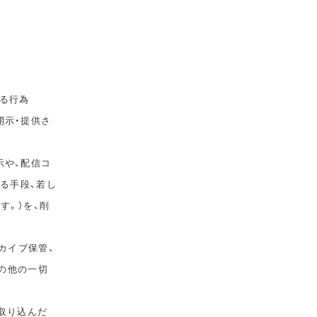
る行為
開示・提供さ
示や、配信コ
ゆる手段、若し
す。）を、削
カイブ保管、
その他の一切
取り込んだ