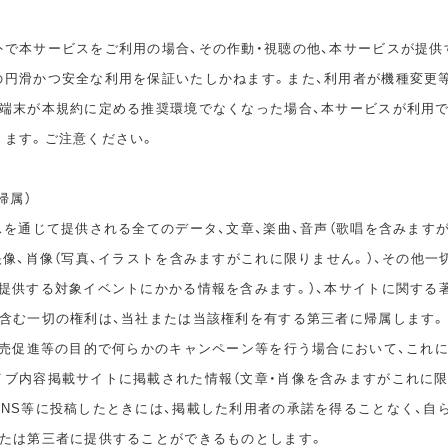
外で本サービスをご利用の場合、その作動・視聴の他、本サービスが提供
の円滑かつ安全な利用を保証いたしかねます。また、利用者が機種変更
の端末が本規約に定める推奨環境でなくなった場合、本サービスが利用
ります。ご注意ください。
帰属）
スを通じて提供される全てのデータ、文章、楽曲、音声（歌唱を含みます
映像、肖像（写真、イラストを含みますがこれに限りません。）、その他一
が提供する対象イベントにかかる情報を含みます。）、本サイトに関する
を含む一切の権利は、当社または当該権利を有する第三者に帰属します。
、販売促進等の目的で何らかのキャンペーン等を行う場合において、これ
イブ内容掲載サイトに掲載された情報（文章・肖像を含みますがこれに限
SNS等に投稿したときには、掲載した利用者の承諾を得ることなく、自
または第三者に提供することができるものとします。