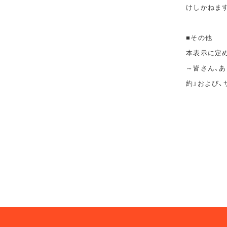
けしかねま
■その他
本表示に定めの
～皆さん、あ
約」および、