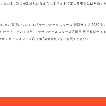
す。ただし、当社が別途規約等または本サイトで定める場合には対応い
無い事項については、「サザンオールスターズ 特別ライブ 2020「Keep S
りがとうございます!!～」サザンオールスターズ応援団 専用視聴サイ
サザンオールスターズ応援団「会員規約」をご参照ください。