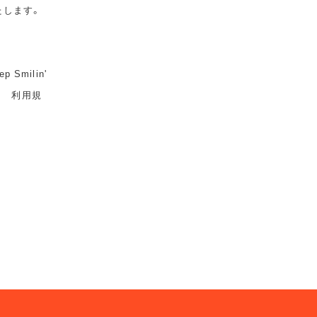
たします。
milin'
ト 利用規