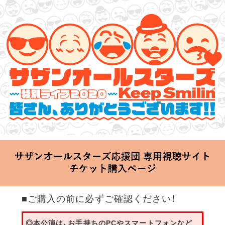
サザンオールスターズ 特別ライブ 2020
「Keep Smilin’～皆さん、ありがとうございます!!～」
2020.06.25 Thu 20:00 Start at 横浜アリーナ
■ご購入の前に必ずご確認ください！
◎本公演は、お手持ちのPCやスマートフォンなど