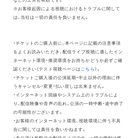
※お客様起因による視聴におけるトラブルに関して
は、当社は一切の責任を負いません。
・チケットのご購入前に、本ページに記載の注意事項
をよくお読みいただき、配信ライブ視聴に適したイン
ターネット環境・推奨環境をお持ちかどうか必ずご確
認ください（テスト視聴ページは
こちら
）。
・チケットご購入後の公演延期・中止以外の理由に伴
うキャンセル・変更・払い戻しは出来ません。
・インターネット回線やシステム上のトラブルによ
り、配信映像や音声の乱れ、公演の一時中断・途中終了
の可能性がございます。
・お客様のインターネット環境、視聴環境に伴う不具
合に関しては責任を負いかねます。
・本公演は有料での配信ライブです。一切の権利は株