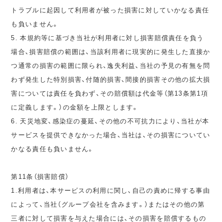
トラブルに起因して利用者が被った損害に対していかなる責任
も負いません。
5. 本規約等に基づき当社が利用者に対し損害賠償責任を負う
場合、損害賠償の範囲は、当該利用者に現実的に発生した直接か
つ通常の損害の範囲に限られ、逸失利益、当社の予見の有無を問
わず発生した特別損害、付随的損害、間接的損害その他の拡大損
害については責任を負わず、その賠償額は代金等（第13条第1項
に定義します。）の金額を上限とします。
6. 天災地変、感染症の蔓延、その他の不可抗力により、当社が本
サービスを提供できなかった場合、当社は、その損害についてい
かなる責任も負いません。
第11条（損害賠償）
1.利用者は、本サービスの利用に関し、自己の責めに帰する事由
によって、当社（グループ会社を含みます。）またはその他の第
三者に対して損害を与えた場合には、その損害を賠償するもの