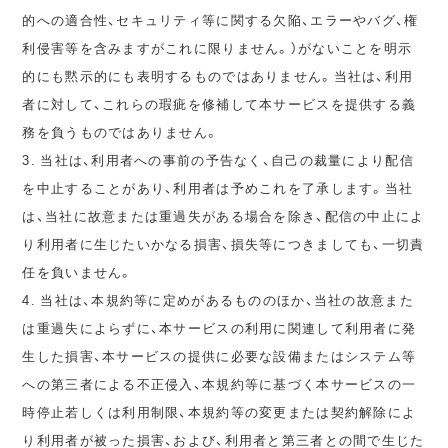
的への適合性、セキュリティ等に関する欠陥、エラーやバグ、権
利侵害等を含みますがこれに限りません。）がないことを明示
的にも黙示的にも表明するものではありません。当社は、利用
者に対して、これらの瑕疵を修補して本サービスを提供する義
務を負うものではありません。
3. 当社は、利用者への事前の予告なく、自己の裁量により配信
を中止することがあり、利用者は予めこれを了承します。当社
は、当社に故意または重過失がある場合を除き、配信の中止によ
り利用者に生じたいかなる損害、損失等につきましても、一切責
任を負いません。
4. 当社は、本規約等に定めがあるもののほか、当社の故意また
は重過失によらずに、本サービスの利用に関連して利用者に発
生した損害、本サービスの提供に必要な設備またはシステム等
への第三者による不正侵入、本規約等に基づく本サービスの一
時停止若しくは利用制限、本規約等の変更または契約解除によ
り利用者が被った損害、および、利用者と第三者との間で生じた