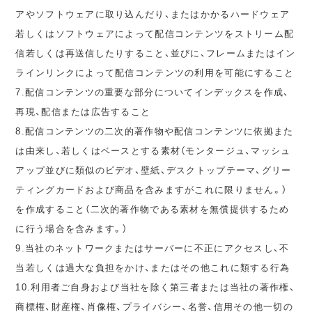
アやソフトウェアに取り込んだり、またはかかるハードウェア
若しくはソフトウェアによって配信コンテンツをストリーム配
信若しくは再送信したりすること、並びに、フレームまたはイン
ラインリンクによって配信コンテンツの利用を可能にすること
7.配信コンテンツの重要な部分についてインデックスを作成、
再現、配信または広告すること
8.配信コンテンツの二次的著作物や配信コンテンツに依拠また
は由来し、若しくはベースとする素材（モンタージュ、マッシュ
アップ並びに類似のビデオ、壁紙、デスクトップテーマ、グリー
ティングカードおよび商品を含みますがこれに限りません。）
を作成すること（二次的著作物である素材を無償提供するため
に行う場合を含みます。）
9.当社のネットワークまたはサーバーに不正にアクセスし、不
当若しくは過大な負担をかけ、またはその他これに類する行為
10.利用者ご自身および当社を除く第三者または当社の著作権、
商標権、財産権、肖像権、プライバシー、名誉、信用その他一切の