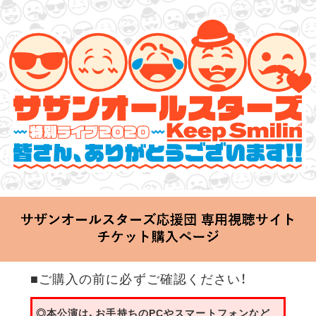
サザンオールスターズ 特別ライブ 2020
「Keep Smilin’～皆さん、ありがとうございます!!～」
2020.06.25 Thu 20:00 Start at 横浜アリーナ
■ご購入の前に必ずご確認ください！
◎本公演は、お手持ちのPCやスマートフォンなど