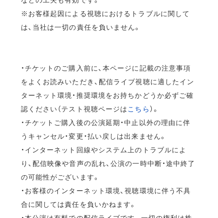
※お客様起因による視聴におけるトラブルに関して
は、当社は一切の責任を負いません。
・チケットのご購入前に、本ページに記載の注意事項
をよくお読みいただき、配信ライブ視聴に適したイン
ターネット環境・推奨環境をお持ちかどうか必ずご確
認ください（テスト視聴ページは
こちら
）。
・チケットご購入後の公演延期・中止以外の理由に伴
うキャンセル・変更・払い戻しは出来ません。
・インターネット回線やシステム上のトラブルによ
り、配信映像や音声の乱れ、公演の一時中断・途中終了
の可能性がございます。
・お客様のインターネット環境、視聴環境に伴う不具
合に関しては責任を負いかねます。
・本公演は有料での配信ライブです。一切の権利は株