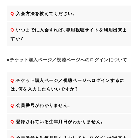
Q
.入会方法を教えてください。
Q
.いつまでに入会すれば、専用視聴サイトを利用出来ま
すか？
■チケット購入ページ／視聴ページへのログインについて
Q
.チケット購入ページ／視聴ページへログインするに
は、何を入力したらいいですか？
Q
.会員番号がわかりません。
Q
.登録されている生年月日がわかりません。
Q
.会員番号と生年月日を入力しても、ログインが出来ま