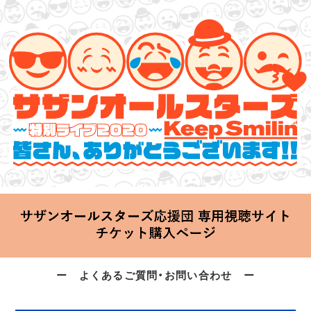
サザンオールスターズ 特別ライブ 2020
「Keep Smilin’～皆さん、ありがとうございます!!～」
2020.06.25 Thu 20:00 Start at 横浜アリーナ
ー よくあるご質問・お問い合わせ ー