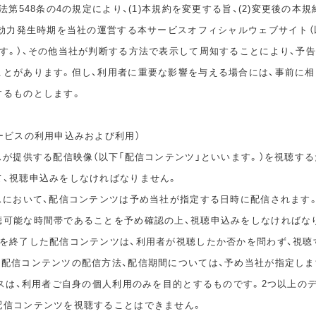
民法第548条の4の規定により、(1)本規約を変更する旨、(2)変更後の本
の効力発生時期を当社の運営する本サービスオフィシャルウェブサイト（
ます。）、その他当社が判断する方法で表示して周知することにより、予
ことがあります。但し、利用者に重要な影響を与える場合には、事前に
するものとします。
ービスの利用申込みおよび利用）
スが提供する配信映像（以下「配信コンテンツ」といいます。）を視聴する
て、視聴申込みをしなければなりません。
ビスにおいて、配信コンテンツは予め当社が指定する日時に配信されます
聴可能な時間帯であることを予め確認の上、視聴申込みをしなければな
間を終了した配信コンテンツは、利用者が視聴したか否かを問わず、視聴
。配信コンテンツの配信方法、配信期間については、予め当社が指定しま
ビスは、利用者ご自身の個人利用のみを目的とするものです。2つ以上の
配信コンテンツを視聴することはできません。