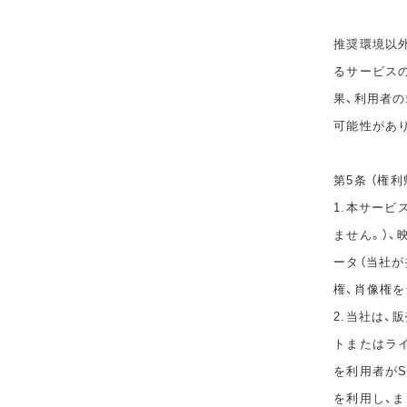
推奨環境以
るサービス
果、利用者
可能性があ
第5条 （権利
1.本サービ
ません。）、
ータ（当社
権、肖像権
2.当社は
トまたはラ
を利用者が
を利用し、