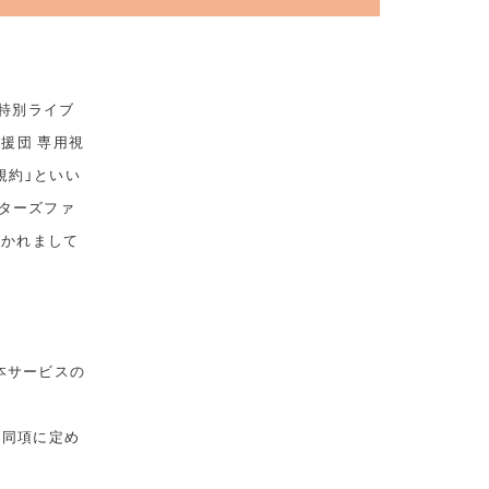
 特別ライブ
応援団 専用視
規約」といい
ターズファ
おかれまして
本サービスの
は同項に定め