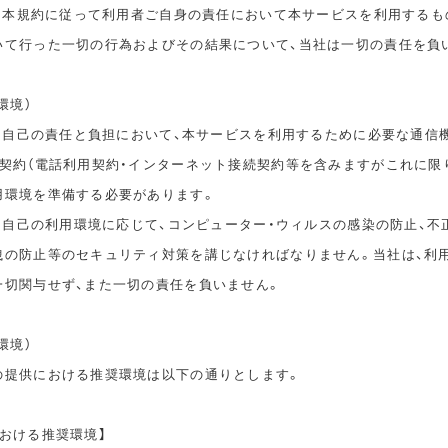
は、本規約に従って利用者ご自身の責任において本サービスを利用するも
いて行った一切の行為およびその結果について、当社は一切の責任を負
環境）
は、自己の責任と負担において、本サービスを利用するために必要な通信
信契約（電話利用契約・インターネット接続契約等を含みますがこれに限
用環境を準備する必要があります。
は、自己の利用環境に応じて、コンピューター・ウィルスの感染の防止、不
洩の防止等のセキュリティ対策を講じなければなりません。当社は、利
一切関与せず、また一切の責任を負いません。
環境）
の提供における推奨環境は以下の通りとします。
おける推奨環境】