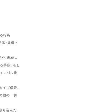
る行為
開示・提供さ
示や、配信コ
ゆる手段、若し
す。）を、削
カイブ保管、
その他の一切
取り込んだ