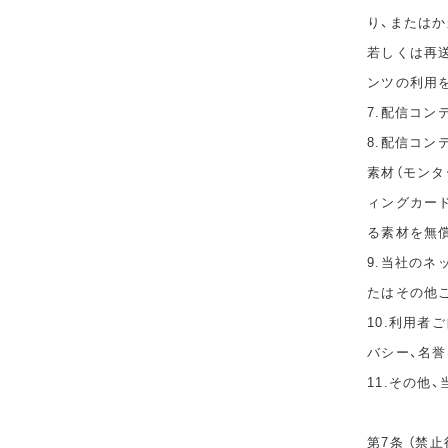
り、または
若しくは再
ンツの利用
7.配信コ
8.配信コ
素材（モン
ィングカー
る素材を無
9.当社の
たはその他
10.利用者
バシー、名
11.その他
第7条 （禁