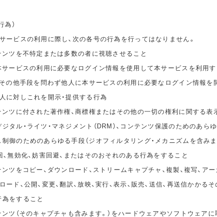
行為）
本サービスの利用に際し、次の各号の行為を行ってはなりません。
ンテンツを不特定または多数の者に視聴させること
の本サービスの利用に必要なログイン情報を使用して本サービスを利用す
無償その他手段を問わず他人に本サービスの利用に必要なログイン情報を
他人に対しこれを開示・提供する行為
ンテンツに付された著作権、商標権またはその他の一切の権利に関する表
ジタル・ライツ・マネジメント（DRM）、コンテンツ保護のためのあら
ス制御のためのあらゆる手段（ジオフィルタリング・メカニズムを含みま
回、無効化、妨害回避、またはそのおそれのある行為をすること
テンツをコピー、ダウンロード、ストリームキャプチャ、複製、複写、アー
ロード、公開、変更、翻訳、放映、実行、表示、販売、送信、再送信かかる
行為をすること
ンテンツ（そのキャプチャも含みます。）をハードウェアやソフトウェアに