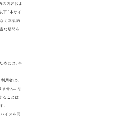
規約の内容およ
以下「本サイ
告なく本規約
相当な期間を
ためには、本
。利用者は、
りません。な
することは
す。
デバイスを同