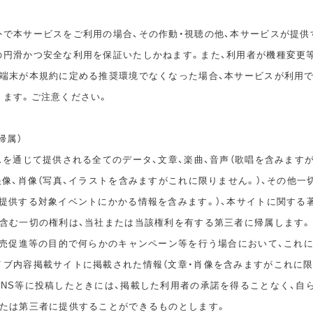
外で本サービスをご利用の場合、その作動・視聴の他、本サービスが提供
の円滑かつ安全な利用を保証いたしかねます。また、利用者が機種変更
の端末が本規約に定める推奨環境でなくなった場合、本サービスが利用
ります。ご注意ください。
帰属）
スを通じて提供される全てのデータ、文章、楽曲、音声（歌唱を含みます
映像、肖像（写真、イラストを含みますがこれに限りません。）、その他一
が提供する対象イベントにかかる情報を含みます。）、本サイトに関する
を含む一切の権利は、当社または当該権利を有する第三者に帰属します。
、販売促進等の目的で何らかのキャンペーン等を行う場合において、これ
イブ内容掲載サイトに掲載された情報（文章・肖像を含みますがこれに限
SNS等に投稿したときには、掲載した利用者の承諾を得ることなく、自
または第三者に提供することができるものとします。