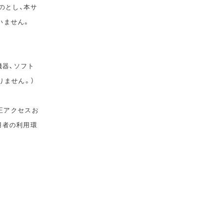
のとし、本サ
いません。
機器、ソフト
りません。）
正アクセスお
用者の利用環