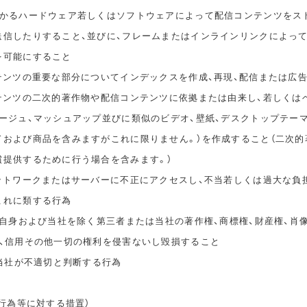
かかるハードウェア若しくはソフトウェアによって配信コンテンツをス
送信したりすること、並びに、フレームまたはインラインリンクによっ
を可能にすること
ンテンツの重要な部分についてインデックスを作成、再現、配信または広
ンテンツの二次的著作物や配信コンテンツに依拠または由来し、若しくは
タージュ、マッシュアップ並びに類似のビデオ、壁紙、デスクトップテー
ドおよび商品を含みますがこれに限りません。）を作成すること（二次的
償提供するために行う場合を含みます。）
ネットワークまたはサーバーに不正にアクセスし、不当若しくは過大な負
これに類する行為
ご自身および当社を除く第三者または当社の著作権、商標権、財産権、肖
誉、信用その他一切の権利を侵害ないし毀損すること
、当社が不適切と判断する行為
止行為等に対する措置）