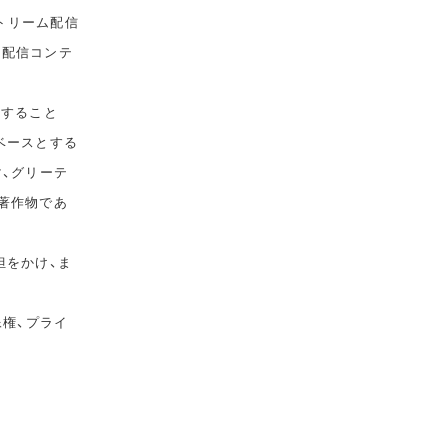
トリーム配信
て配信コンテ
告すること
ベースとする
マ、グリーテ
著作物であ
担をかけ、ま
像権、プライ