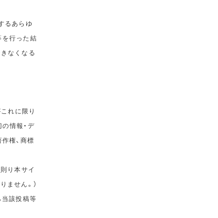
するあらゆ
等を行った結
できなくなる
がこれに限り
切の情報・デ
著作権、商標
に則り本サイ
りません。）
ら当該投稿等