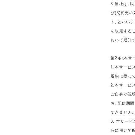
3.当社は、
び(3)変更
ト」といい
を改定する
おいて通知
第2条（本サ
1.本サービ
規約に従っ
2.本サー
ご自身が視
お、配信期
できません
3. 本サー
時に用いて