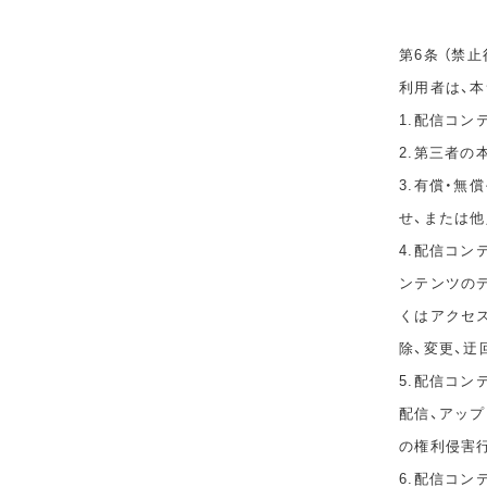
第6条 （禁止
利用者は、
1.配信コ
2.第三者
3.有償・
せ、または
4.配信コ
ンテンツのデ
くはアクセ
除、変更、迂
5.配信コン
配信、アップ
の権利侵害
6.配信コ