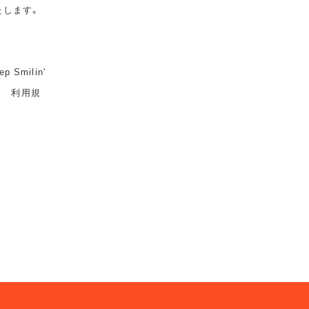
たします。
milin'
ト 利用規