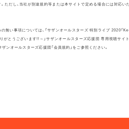
す。ただし、当社が別途規約等または本サイトで定める場合には対応い
無い事項については、「サザンオールスターズ 特別ライブ 2020「Keep S
りがとうございます!!～」サザンオールスターズ応援団 専用視聴サイ
サザンオールスターズ応援団「会員規約」をご参照ください。