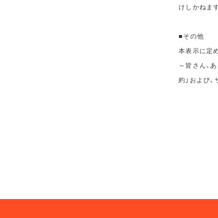
けしかねま
■その他
本表示に定めの
～皆さん、あ
約」および、