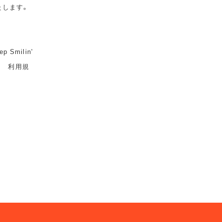
たします。
milin'
ト 利用規