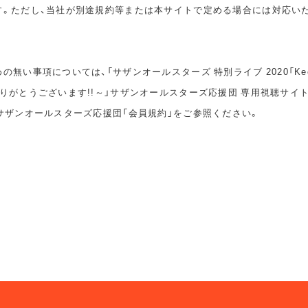
す。ただし、当社が別途規約等または本サイトで定める場合には対応い
無い事項については、「サザンオールスターズ 特別ライブ 2020「Keep S
りがとうございます!!～」サザンオールスターズ応援団 専用視聴サイ
サザンオールスターズ応援団「会員規約」をご参照ください。