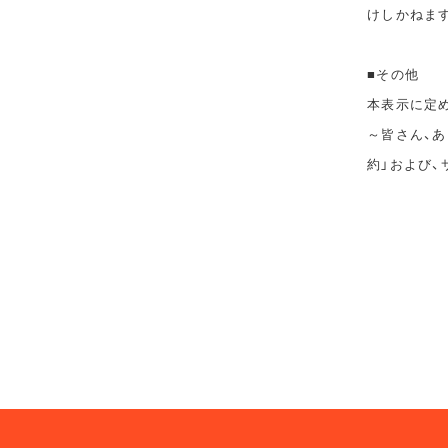
けしかねま
■その他
本表示に定めの
～皆さん、あ
約」および、