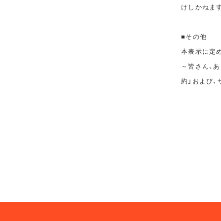
けしかねま
■その他
本表示に定めの
～皆さん、あ
約」および、