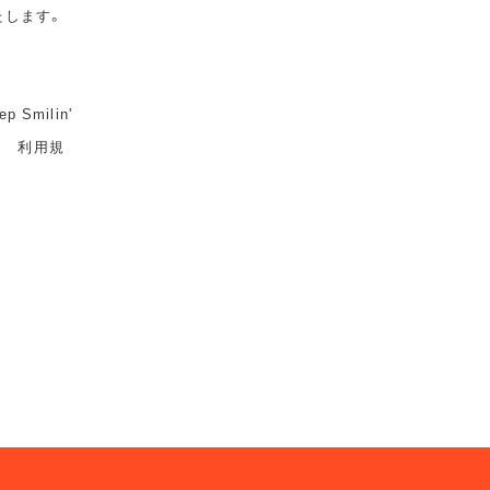
たします。
milin'
ト 利用規