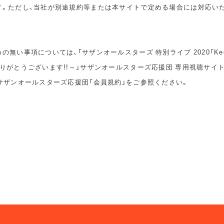
す。ただし、当社が別途規約等または本サイトで定める場合には対応い
無い事項については、「サザンオールスターズ 特別ライブ 2020「Keep S
りがとうございます!!～」サザンオールスターズ応援団 専用視聴サイ
サザンオールスターズ応援団「会員規約」をご参照ください。