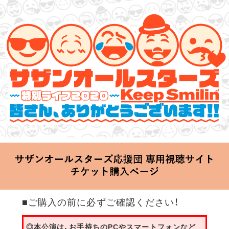
サザンオールスターズ 特別ライブ 2020
「Keep Smilin’～皆さん、ありがとうございます!!～」
2020.06.25 Thu 20:00 Start at 横浜アリーナ
■ご購入の前に必ずご確認ください！
◎本公演は、お手持ちのPCやスマートフォンなど