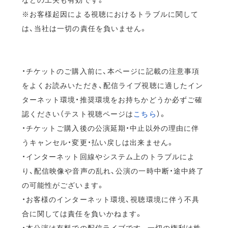
※お客様起因による視聴におけるトラブルに関して
は、当社は一切の責任を負いません。
・チケットのご購入前に、本ページに記載の注意事項
をよくお読みいただき、配信ライブ視聴に適したイン
ターネット環境・推奨環境をお持ちかどうか必ずご確
認ください（テスト視聴ページは
こちら
）。
・チケットご購入後の公演延期・中止以外の理由に伴
うキャンセル・変更・払い戻しは出来ません。
・インターネット回線やシステム上のトラブルによ
り、配信映像や音声の乱れ、公演の一時中断・途中終了
の可能性がございます。
・お客様のインターネット環境、視聴環境に伴う不具
合に関しては責任を負いかねます。
・本公演は有料での配信ライブです。一切の権利は株