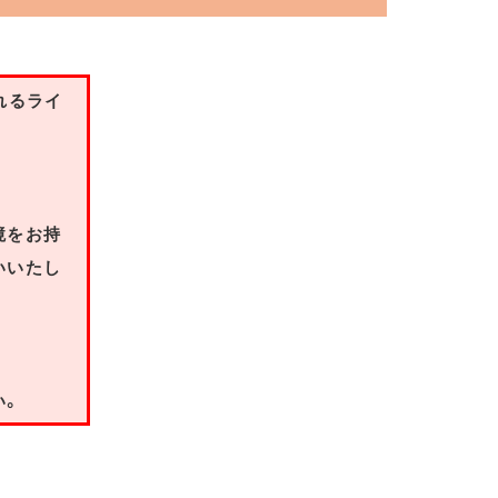
れるライ
境をお持
いいたし
い。