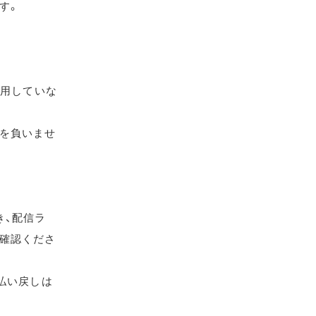
す。
使用していな
を負いませ
き、配信ラ
確認くださ
払い戻しは