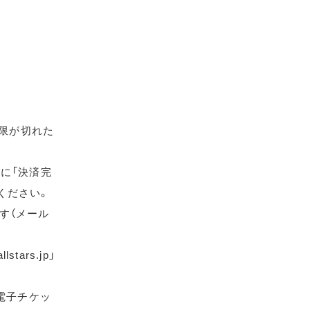
期限が切れた
に「決済完
ください。
す（メール
ars.jp」
電子チケッ