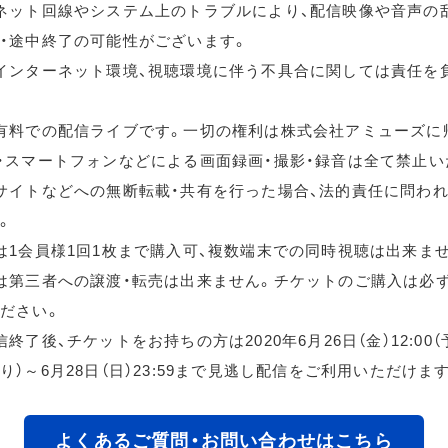
ネット回線やシステム上のトラブルにより、配信映像や音声の
・途中終了の可能性がございます。
インターネット環境、視聴環境に伴う不具合に関しては責任を
有料での配信ライブです。一切の権利は株式会社アミューズに
・スマートフォンなどによる画面録画・撮影・録音は全て禁止い
サイトなどへの無断転載・共有を行った場合、法的責任に問わ
。
は1会員様1回1枚まで購入可、複数端末での同時視聴は出来ま
は第三者への譲渡・転売は出来ません。チケットのご購入は必
ださい。
終了後、チケットをお持ちの方は2020年6月26日（金）12:00
り）～6月28日（日）23:59まで見逃し配信をご利用いただけま
よくあるご質問・お問い合わせはこちら