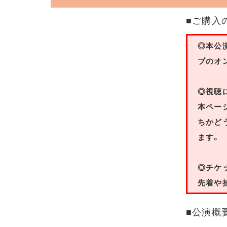
■ご購入
◎本公
ブのオ
◎視聴
本ペー
ちかど
ます。
◎チケ
先着や
■公演概