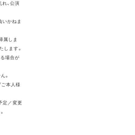
乱れ、公演
負いかねま
帰属しま
たします。
れる場合が
せん。
ずご本人様
（予定／変更
す。