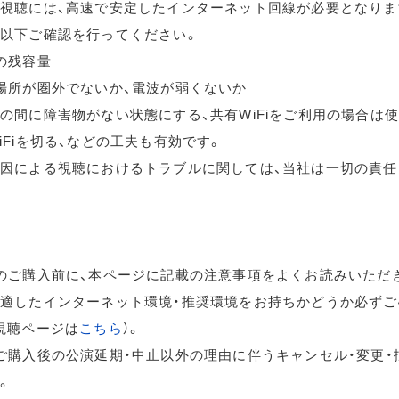
視聴には、高速で安定したインターネット回線が必要となりま
以下ご確認を行ってください。
の残容量
場所が圏外でないか、電波が弱くないか
の間に障害物がない状態にする、共有WiFiをご利用の場合は
iFiを切る、などの工夫も有効です。
因による視聴におけるトラブルに関しては、当社は一切の責任
のご購入前に、本ページに記載の注意事項をよくお読みいただ
適したインターネット環境・推奨環境をお持ちかどうか必ずご
視聴ページは
こちら
）。
ご購入後の公演延期・中止以外の理由に伴うキャンセル・変更・
。