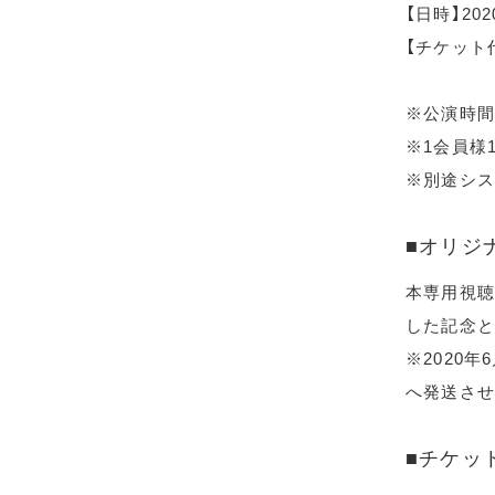
【日時】20
【チケット代
※公演時間
※1会員様
※別途シス
■オリジ
本専用視聴
した記念と
※2020
へ発送させ
■チケッ