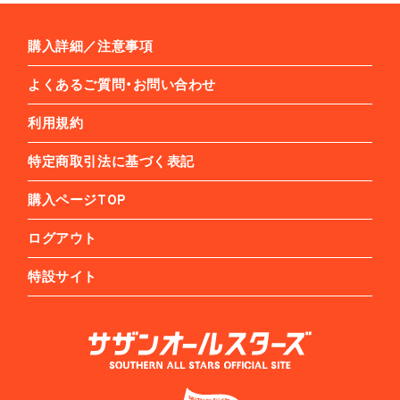
購入詳細／注意事項
よくあるご質問・お問い合わせ
利用規約
特定商取引法に基づく表記
購入ページTOP
ログアウト
特設サイト