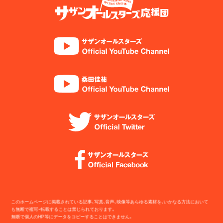
このホームページに掲載されている記事、写真、音声、映像等あらゆる素材を、いかなる方法において
も無断で複写・転載することは禁じられております。
無断で個人のHP等にデータをコピーすることはできません。