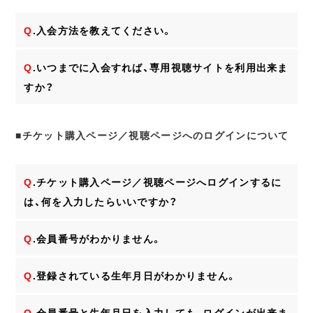
Q
.入会方法を教えてください。
Q
.いつまでに入会すれば、専用視聴サイトを利用出来ま
すか？
■チケット購入ページ／視聴ページへのログインについて
Q
.チケット購入ページ／視聴ページへログインするに
は、何を入力したらいいですか？
Q
.会員番号がわかりません。
Q
.登録されている生年月日がわかりません。
Q
.会員番号と生年月日を入力しても、ログインが出来ま