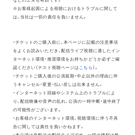
※お客様起因による視聴におけるトラブルに関して
は、当社は一切の責任を負いません。
・チケットのご購入前に、本ページに記載の注意事項
をよくお読みいただき、配信ライブ視聴に適したイン
ターネット環境・推奨環境をお持ちかどうか必ずご確
認ください（テスト視聴ページは
こちら
）。
・チケットご購入後の公演延期・中止以外の理由に伴
うキャンセル・変更・払い戻しは出来ません。
・インターネット回線やシステム上のトラブルによ
り、配信映像や音声の乱れ、公演の一時中断・途中終了
の可能性がございます。
・お客様のインターネット環境、視聴環境に伴う不具
合に関しては責任を負いかねます。
・本公演は有料での配信ライブです。一切の権利は株