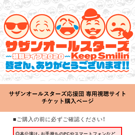
サザンオールスターズ 特別ライブ 2020
「Keep Smilin’～皆さん、ありがとうございます!!～」
2020.06.25 Thu 20:00 Start at 横浜アリーナ
■ご購入の前に必ずご確認ください！
◎本公演は、お手持ちのPCやスマートフォンなど