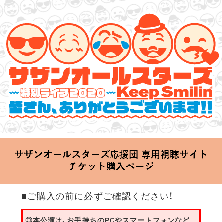
サザンオールスターズ 特別ライブ 2020
「Keep Smilin’～皆さん、ありがとうございます!!～」
2020.06.25 Thu 20:00 Start at 横浜アリーナ
■ご購入の前に必ずご確認ください！
◎本公演は、お手持ちのPCやスマートフォンなど