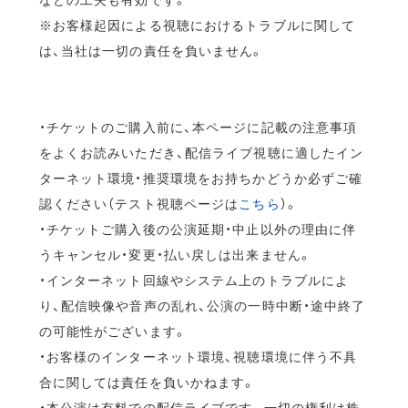
※お客様起因による視聴におけるトラブルに関して
は、当社は一切の責任を負いません。
・チケットのご購入前に、本ページに記載の注意事項
をよくお読みいただき、配信ライブ視聴に適したイン
ターネット環境・推奨環境をお持ちかどうか必ずご確
認ください（テスト視聴ページは
こちら
）。
・チケットご購入後の公演延期・中止以外の理由に伴
うキャンセル・変更・払い戻しは出来ません。
・インターネット回線やシステム上のトラブルによ
り、配信映像や音声の乱れ、公演の一時中断・途中終了
の可能性がございます。
・お客様のインターネット環境、視聴環境に伴う不具
合に関しては責任を負いかねます。
・本公演は有料での配信ライブです。一切の権利は株