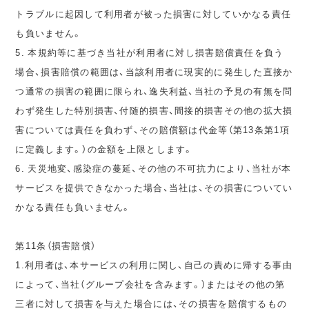
トラブルに起因して利用者が被った損害に対していかなる責任
も負いません。
5. 本規約等に基づき当社が利用者に対し損害賠償責任を負う
場合、損害賠償の範囲は、当該利用者に現実的に発生した直接か
つ通常の損害の範囲に限られ、逸失利益、当社の予見の有無を問
わず発生した特別損害、付随的損害、間接的損害その他の拡大損
害については責任を負わず、その賠償額は代金等（第13条第1項
に定義します。）の金額を上限とします。
6. 天災地変、感染症の蔓延、その他の不可抗力により、当社が本
サービスを提供できなかった場合、当社は、その損害についてい
かなる責任も負いません。
第11条（損害賠償）
1.利用者は、本サービスの利用に関し、自己の責めに帰する事由
によって、当社（グループ会社を含みます。）またはその他の第
三者に対して損害を与えた場合には、その損害を賠償するもの