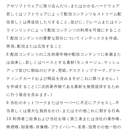
アやソフトウェアに取り込んだり、またはかかるハードウェア
若しくはソフトウェアによって配信コンテンツをストリーム配
信若しくは再送信したりすること、並びに、フレームまたはイン
ラインリンクによって配信コンテンツの利用を可能にすること
7.配信コンテンツの重要な部分についてインデックスを作成、
再現、配信または広告すること
8.配信コンテンツの二次的著作物や配信コンテンツに依拠また
は由来し、若しくはベースとする素材（モンタージュ、マッシュ
アップ並びに類似のビデオ、壁紙、デスクトップテーマ、グリー
ティングカードおよび商品を含みますがこれに限りません。）
を作成すること（二次的著作物である素材を無償提供するため
に行う場合を含みます。）
9.当社のネットワークまたはサーバーに不正にアクセスし、不
当若しくは過大な負担をかけ、またはその他これに類する行為
10.利用者ご自身および当社を除く第三者または当社の著作権、
商標権、財産権、肖像権、プライバシー、名誉、信用その他一切の