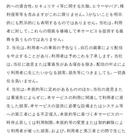
的への適合性、セキュリティ等に関する欠陥、エラーやバグ、権
利侵害等を含みますがこれに限りません。）がないことを明示
的にも黙示的にも表明するものではありません。当社は、利用
者に対して、これらの瑕疵を修補して本サービスを提供する義
務を負うものではありません。
3. 当社は、利用者への事前の予告なく、自己の裁量により配信
を中止することがあり、利用者は予めこれを了承します。当社
は、当社に故意または重過失がある場合を除き、配信の中止によ
り利用者に生じたいかなる損害、損失等につきましても、一切責
任を負いません。
4. 当社は、本規約等に定めがあるもののほか、当社の故意また
は重過失によらずに、本サービスの利用に関連して利用者に発
生した損害、本サービスの提供に必要な設備またはシステム等
への第三者による不正侵入、本規約等に基づく本サービスの一
時停止若しくは利用制限、本規約等の変更または契約解除によ
り利用者が被った損害、および、利用者と第三者との間で生じた