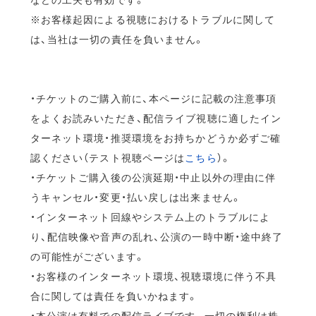
※お客様起因による視聴におけるトラブルに関して
は、当社は一切の責任を負いません。
・チケットのご購入前に、本ページに記載の注意事項
をよくお読みいただき、配信ライブ視聴に適したイン
ターネット環境・推奨環境をお持ちかどうか必ずご確
認ください（テスト視聴ページは
こちら
）。
・チケットご購入後の公演延期・中止以外の理由に伴
うキャンセル・変更・払い戻しは出来ません。
・インターネット回線やシステム上のトラブルによ
り、配信映像や音声の乱れ、公演の一時中断・途中終了
の可能性がございます。
・お客様のインターネット環境、視聴環境に伴う不具
合に関しては責任を負いかねます。
・本公演は有料での配信ライブです。一切の権利は株