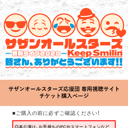
サザンオールスターズ 特別ライブ 2020
「Keep Smilin’～皆さん、ありがとうございます!!～」
2020.06.25 Thu 20:00 Start at 横浜アリーナ
■ご購入の前に必ずご確認ください！
◎本公演は、お手持ちのPCやスマートフォンなど