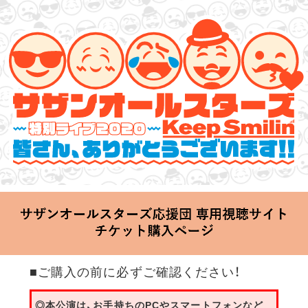
サザンオールスターズ 特別ライブ 2020
「Keep Smilin’～皆さん、ありがとうございます!!～」
2020.06.25 Thu 20:00 Start at 横浜アリーナ
■ご購入の前に必ずご確認ください！
◎本公演は、お手持ちのPCやスマートフォンなど