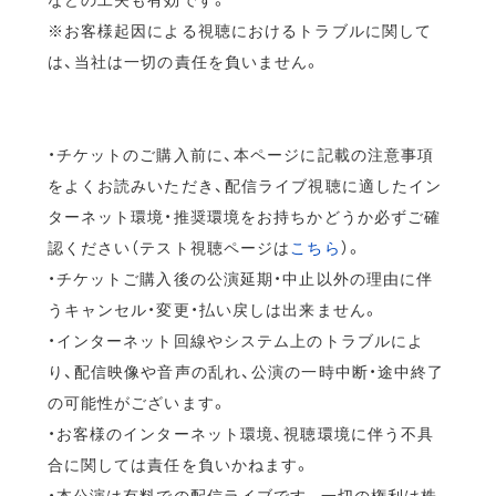
※お客様起因による視聴におけるトラブルに関して
は、当社は一切の責任を負いません。
・チケットのご購入前に、本ページに記載の注意事項
をよくお読みいただき、配信ライブ視聴に適したイン
ターネット環境・推奨環境をお持ちかどうか必ずご確
認ください（テスト視聴ページは
こちら
）。
・チケットご購入後の公演延期・中止以外の理由に伴
うキャンセル・変更・払い戻しは出来ません。
・インターネット回線やシステム上のトラブルによ
り、配信映像や音声の乱れ、公演の一時中断・途中終了
の可能性がございます。
・お客様のインターネット環境、視聴環境に伴う不具
合に関しては責任を負いかねます。
・本公演は有料での配信ライブです。一切の権利は株