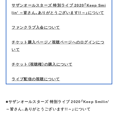
サザンオールスターズ 特別ライブ 2020「Keep Smi
lin' ～皆さん、ありがとうございます!!～」について
ファンクラブ入会について
チケット購入ページ／視聴ページへのログインにつ
いて
チケット（視聴権）の購入について
ライブ配信の視聴について
■サザンオールスターズ 特別ライブ 2020「Keep Smilin'
～皆さん、ありがとうございます!!～」について