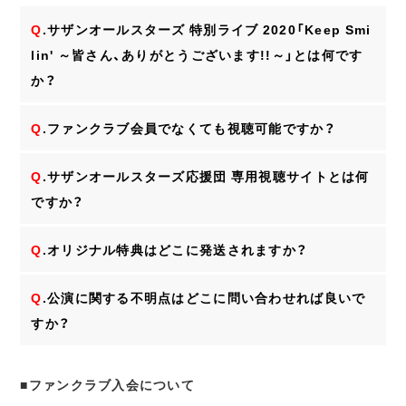
Q
.サザンオールスターズ 特別ライブ 2020「Keep Smi
lin' ～皆さん、ありがとうございます!!～」とは何です
か？
Q
.ファンクラブ会員でなくても視聴可能ですか？
Q
.サザンオールスターズ応援団 専用視聴サイトとは何
ですか？
Q
.オリジナル特典はどこに発送されますか？
Q
.公演に関する不明点はどこに問い合わせれば良いで
すか？
■ファンクラブ入会について