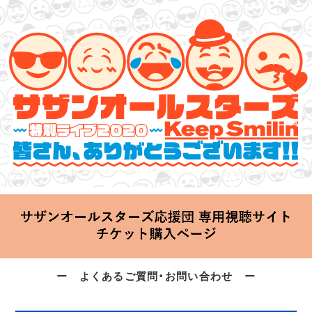
サザンオールスターズ 特別ライブ 2020
「Keep Smilin’～皆さん、ありがとうございます!!～」
2020.06.25 Thu 20:00 Start at 横浜アリーナ
ー よくあるご質問・お問い合わせ ー