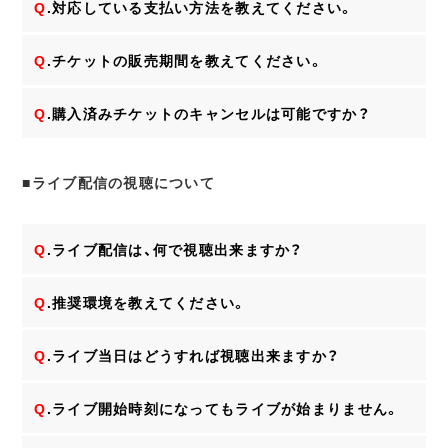
Q
.対応している支払い方法を教えてください。
Q
.チケットの販売期間を教えてください。
Q
.購入済みチケットのキャンセルは可能ですか？
■ライブ配信の視聴について
Q
.ライブ配信は、何で視聴出来ますか？
Q
.推奨環境を教えてください。
Q
.ライブ当日はどうすれば視聴出来ますか？
Q
.ライブ開始時刻になってもライブが始まりません。