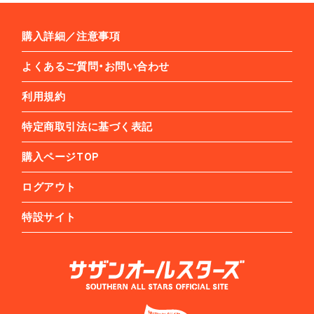
購入詳細／注意事項
よくあるご質問・お問い合わせ
利用規約
特定商取引法に基づく表記
購入ページTOP
ログアウト
特設サイト