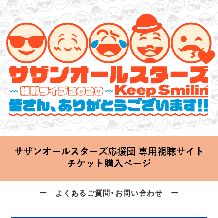
サザンオールスターズ 特別ライブ 2020
「Keep Smilin’～皆さん、ありがとうございます!!～」
2020.06.25 Thu 20:00 Start at 横浜アリーナ
ー よくあるご質問・お問い合わせ ー