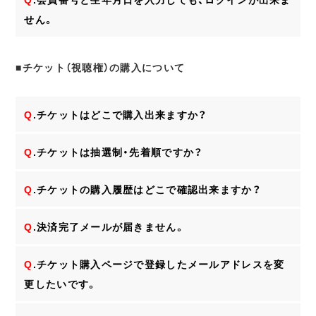
せん。
■チケット（視聴権）の購入について
Q
.チケットはどこで購入出来ますか？
Q
.チケットは抽選制・先着順ですか？
Q
.チケットの購入履歴はどこで確認出来ますか？
Q
.決済完了メールが届きません。
Q
.チケット購入ページで登録したメールアドレスを変
更したいです。