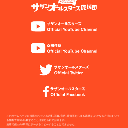
このホームページに掲載されている記事、写真、音声、映像等あらゆる素材を、いかなる方法において
も無断で複写・転載することは禁じられております。
無断で個人のHP等にデータをコピーすることはできません。