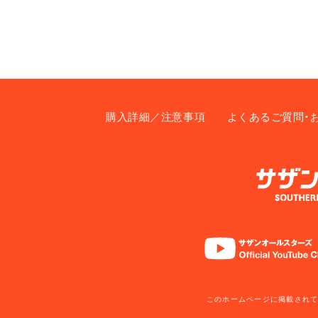
購入詳細／注意事項
よくあるご質問・
このホームページに掲載されて