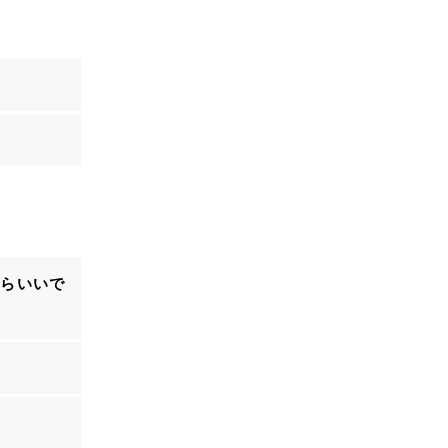
たらいいで