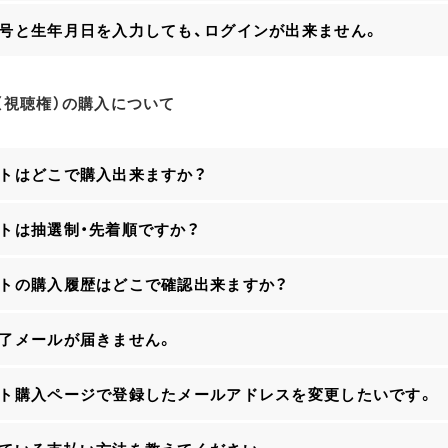
番号と生年月日を入力しても、ログインが出来ません。
（視聴権）の購入について
ットはどこで購入出来ますか？
ットは抽選制・先着順ですか？
ットの購入履歴はどこで確認出来ますか？
完了メールが届きません。
ット購入ページで登録したメールアドレスを変更したいです。