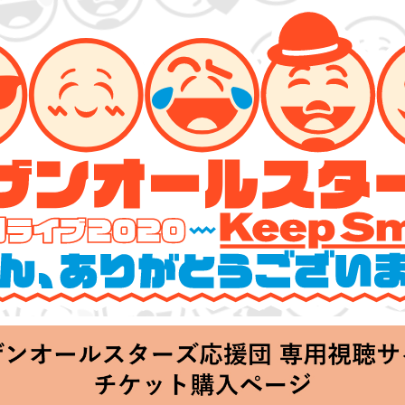
ターズ 特別ライブ 2020
lin’～皆さん、ありがとうございます!!～」
Thu 20:00 Start at 横浜アリーナ