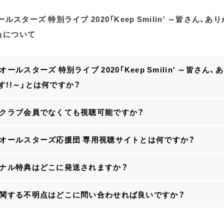
ルスターズ 特別ライブ 2020「Keep Smilin' ～皆さん、
～」について
オールスターズ 特別ライブ 2020「Keep Smilin' ～皆さん
す!!～」とは何ですか？
ンクラブ会員でなくても視聴可能ですか？
ンオールスターズ応援団 専用視聴サイトとは何ですか？
ジナル特典はどこに発送されますか？
に関する不明点はどこに問い合わせれば良いですか？