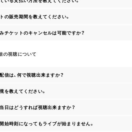
している支払い方法を教えてください。
ットの販売期間を教えてください。
済みチケットのキャンセルは可能ですか？
信の視聴について
ブ配信は、何で視聴出来ますか？
環境を教えてください。
ブ当日はどうすれば視聴出来ますか？
ブ開始時刻になってもライブが始まりません。