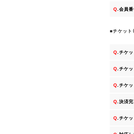
Q
.会員
■チケット
Q
.チケ
Q
.チケ
Q
.チケ
Q
.決済
Q
.チケ