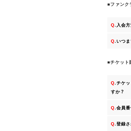
■ファンク
Q
.入会
Q
.いつ
■チケット
Q
.チケ
すか？
Q
.会員
Q
.登録