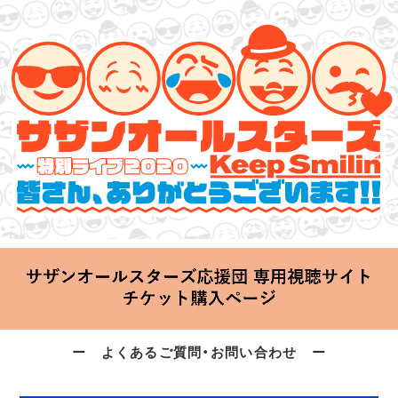
サザンオールスターズ 特別ライブ 2020
「Keep Smilin’～皆さん、ありがとうございます!!～」
2020.06.25 Thu 20:00 Start at 横浜アリーナ
ー よくあるご質問・お問い合わせ ー