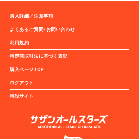
購入詳細／注意事項
よくあるご質問・お問い合わせ
利用規約
特定商取引法に基づく表記
購入ページTOP
ログアウト
特設サイト