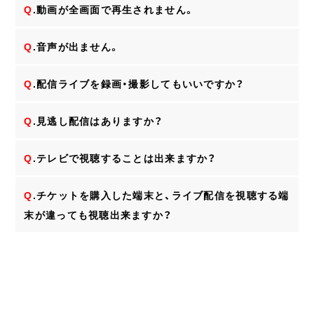
Q
.動画が全画面で再生されません。
Q
.音声が出ません。
Q
.配信ライブを録画・撮影してもいいですか？
Q
.見逃し配信はありますか？
Q
.テレビで視聴することは出来ますか？
Q
.チケットを購入した端末と、ライブ配信を視聴する端
末が違っても視聴出来ますか？