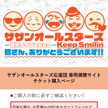
サザンオールスターズ 特別ライブ 2020
「Keep Smilin’～皆さん、ありがとうございます!!～」
2020.06.25 Thu 20:00 Start at 横浜アリーナ
■ご購入の前に必ずご確認ください！
◎本公演は、お手持ちのPCやスマートフォンなど