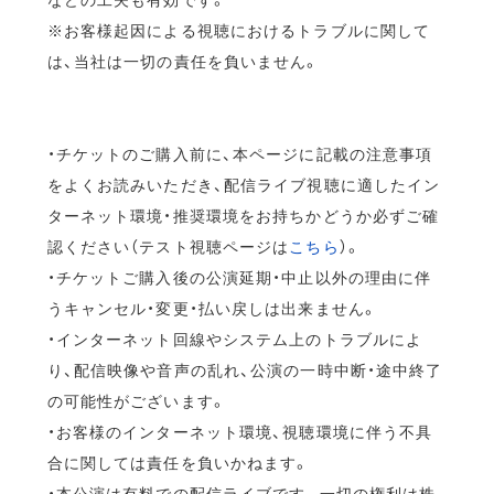
※お客様起因による視聴におけるトラブルに関して
は、当社は一切の責任を負いません。
・チケットのご購入前に、本ページに記載の注意事項
をよくお読みいただき、配信ライブ視聴に適したイン
ターネット環境・推奨環境をお持ちかどうか必ずご確
認ください（テスト視聴ページは
こちら
）。
・チケットご購入後の公演延期・中止以外の理由に伴
うキャンセル・変更・払い戻しは出来ません。
・インターネット回線やシステム上のトラブルによ
り、配信映像や音声の乱れ、公演の一時中断・途中終了
の可能性がございます。
・お客様のインターネット環境、視聴環境に伴う不具
合に関しては責任を負いかねます。
・本公演は有料での配信ライブです。一切の権利は株