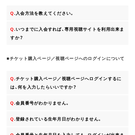
Q
.入会方法を教えてください。
Q
.いつまでに入会すれば、専用視聴サイトを利用出来ま
すか？
■チケット購入ページ／視聴ページへのログインについて
Q
.チケット購入ページ／視聴ページへログインするに
は、何を入力したらいいですか？
Q
.会員番号がわかりません。
Q
.登録されている生年月日がわかりません。
Q
.会員番号と生年月日を入力しても、ログインが出来ま