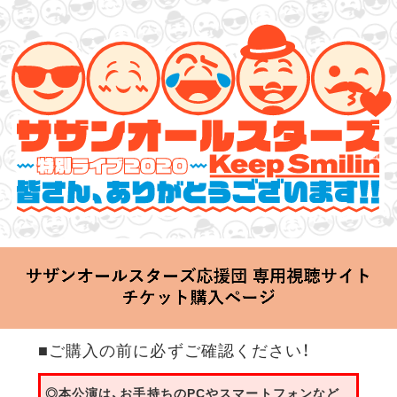
サザンオールスターズ 特別ライブ 2020
「Keep Smilin’～皆さん、ありがとうございます!!～」
2020.06.25 Thu 20:00 Start at 横浜アリーナ
■ご購入の前に必ずご確認ください！
◎本公演は、お手持ちのPCやスマートフォンなど