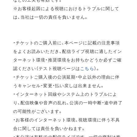
※お客様起因による視聴におけるトラブルに関して
は、当社は一切の責任を負いません。
・チケットのご購入前に、本ページに記載の注意事項
をよくお読みいただき、配信ライブ視聴に適したイン
ターネット環境・推奨環境をお持ちかどうか必ずご確
認ください（テスト視聴ページは
こちら
）。
・チケットご購入後の公演延期・中止以外の理由に伴
うキャンセル・変更・払い戻しは出来ません。
・インターネット回線やシステム上のトラブルによ
り、配信映像や音声の乱れ、公演の一時中断・途中終了
の可能性がございます。
・お客様のインターネット環境、視聴環境に伴う不具
合に関しては責任を負いかねます。
・本公演は有料での配信ライブです。一切の権利は株