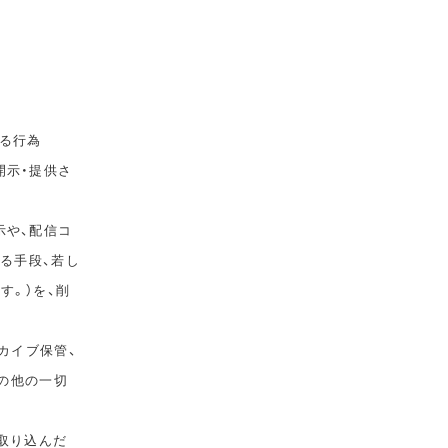
る行為
開示・提供さ
示や、配信コ
ゆる手段、若し
す。）を、削
カイブ保管、
その他の一切
取り込んだ