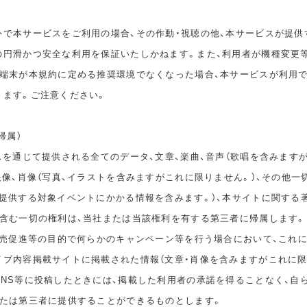
外で本サービスをご利用の場合、その作動・視聴の他、本サービスが提供
の円滑かつ安全な利用を保証いたしかねます。また、利用者が機種変更
の端末が本規約に定める推奨環境でなくなった場合、本サービスが利用
ります。ご注意ください。
帰属）
スを通じて提供される全てのデータ、文章、楽曲、音声（歌唱を含みます
映像、肖像（写真、イラストを含みますがこれに限りません。）、その他一
が提供する対象イベントにかかる情報を含みます。）、本サイトに関する
を含む一切の権利は、当社または当該権利を有する第三者に帰属します。
、販売促進等の目的で何らかのキャンペーン等を行う場合において、これ
イブ内容掲載サイトに掲載された情報（文章・肖像を含みますがこれに限
SNS等に投稿したときには、掲載した利用者の承諾を得ることなく、自
または第三者に提供することができるものとします。