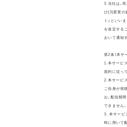
3.当社は、
び(3)変更
ト」といい
を改定する
おいて通知
第2条（本サ
1.本サービ
規約に従っ
2.本サー
ご自身が視
お、配信期
できません
3. 本サー
時に用いて