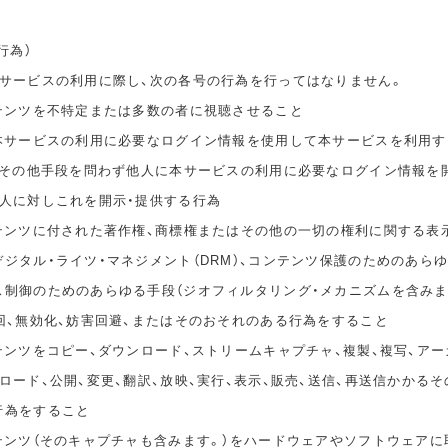
行為）
本サービスの利用に際し、次の各号の行為を行ってはなりません。
ンテンツを不特定または多数の者に視聴させること
の本サービスの利用に必要なログイン情報を使用して本サービスを利用す
無償その他手段を問わず他人に本サービスの利用に必要なログイン情報を
他人に対しこれを開示・提供する行為
ンテンツに付された著作権、商標権またはその他の一切の権利に関する表
ジタル・ライツ・マネジメント（DRM）、コンテンツ保護のためのあら
ス制御のためのあらゆる手段（ジオフィルタリング・メカニズムを含みま
回、無効化、妨害回避、またはそのおそれのある行為をすること
テンツをコピー、ダウンロード、ストリームキャプチャ、複製、複写、アー
ロード、公開、変更、翻訳、放映、実行、表示、販売、送信、再送信かかる
行為をすること
ンテンツ（そのキャプチャも含みます。）をハードウェアやソフトウェアに