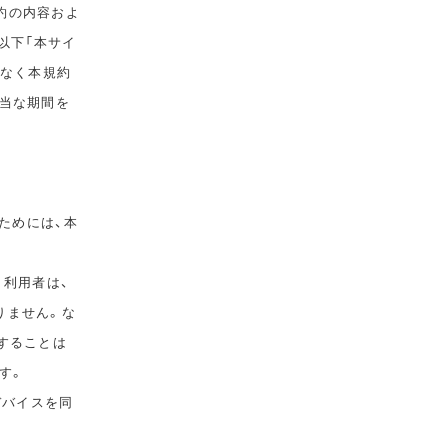
規約の内容およ
以下「本サイ
告なく本規約
相当な期間を
ためには、本
。利用者は、
りません。な
することは
す。
デバイスを同