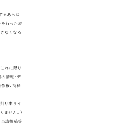
するあらゆ
等を行った結
できなくなる
がこれに限り
切の情報・デ
著作権、商標
に則り本サイ
りません。）
ら当該投稿等