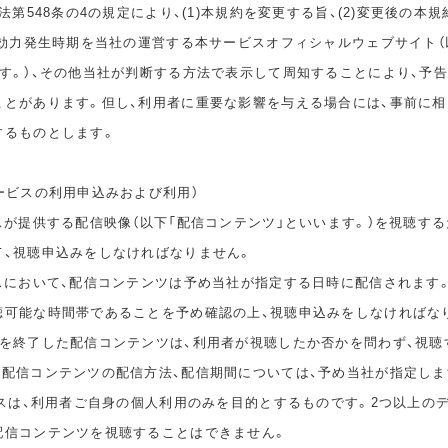
民法第548条の4の規定により、(1)本規約を変更する旨、(2)変更後の本
の効力発生時期を当社の運営する本サービスオフィシャルウェブサイト（
ます。）、その他当社が判断する方法で表示して周知することにより、予
ことがあります。但し、利用者に重要な影響を与える場合には、事前に
するものとします。
ービスの利用申込みおよび利用）
スが提供する配信映像（以下「配信コンテンツ」といいます。）を視聴する
て、視聴申込みをしなければなりません。
ビスにおいて、配信コンテンツは予め当社が指定する日時に配信されます
聴可能な時間帯であることを予め確認の上、視聴申込みをしなければな
間を終了した配信コンテンツは、利用者が視聴したか否かを問わず、視聴
。配信コンテンツの配信方法、配信期間については、予め当社が指定しま
ビスは、利用者ご自身の個人利用のみを目的とするものです。2つ以上の
配信コンテンツを視聴することはできません。