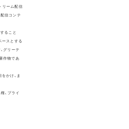
トリーム配信
て配信コンテ
告すること
ベースとする
マ、グリーテ
著作物であ
担をかけ、ま
像権、プライ