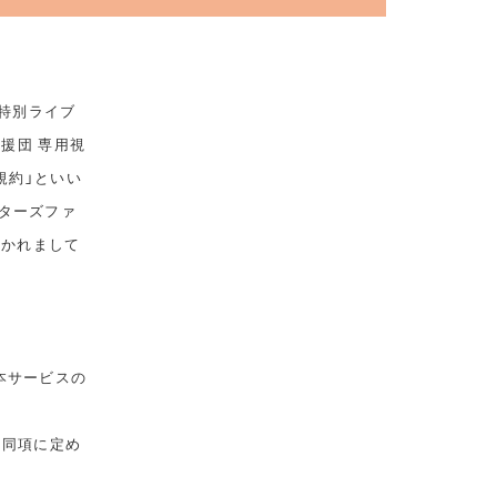
 特別ライブ
応援団 専用視
規約」といい
ターズファ
おかれまして
本サービスの
は同項に定め