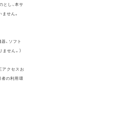
のとし、本サ
いません。
機器、ソフト
りません。）
正アクセスお
用者の利用環