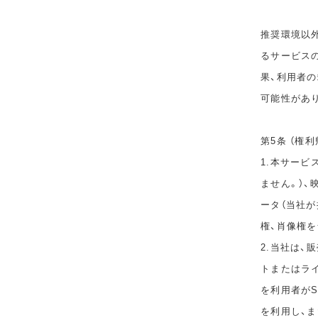
推奨環境以
るサービス
果、利用者
可能性があ
第5条 （権利
1.本サービ
ません。）、
ータ（当社
権、肖像権
2.当社は
トまたはラ
を利用者が
を利用し、