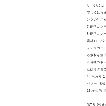
り、または
若しくは再
ンツの利用
7.配信コ
8.配信コ
素材（モン
ィングカー
る素材を無
9.当社の
たはその他
10.利用者
バシー、名
11.その他
第7条 （禁