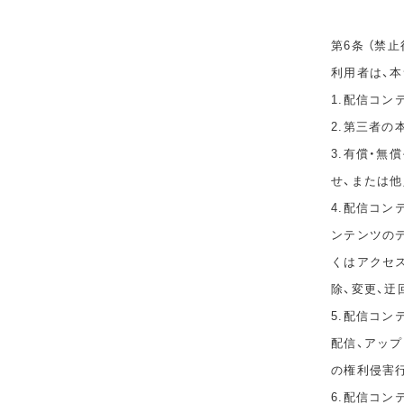
第6条 （禁止
利用者は、
1.配信コ
2.第三者
3.有償・
せ、または
4.配信コ
ンテンツのデ
くはアクセ
除、変更、迂
5.配信コン
配信、アップ
の権利侵害
6.配信コ