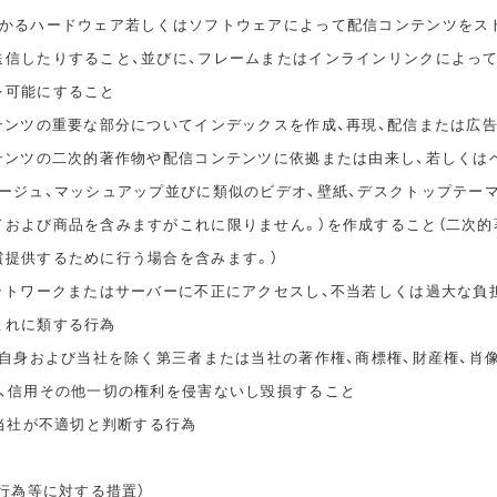
かかるハードウェア若しくはソフトウェアによって配信コンテンツをス
送信したりすること、並びに、フレームまたはインラインリンクによっ
を可能にすること
ンテンツの重要な部分についてインデックスを作成、再現、配信または広
ンテンツの二次的著作物や配信コンテンツに依拠または由来し、若しくは
タージュ、マッシュアップ並びに類似のビデオ、壁紙、デスクトップテー
ドおよび商品を含みますがこれに限りません。）を作成すること（二次的
償提供するために行う場合を含みます。）
ネットワークまたはサーバーに不正にアクセスし、不当若しくは過大な負
これに類する行為
ご自身および当社を除く第三者または当社の著作権、商標権、財産権、肖
誉、信用その他一切の権利を侵害ないし毀損すること
、当社が不適切と判断する行為
止行為等に対する措置）