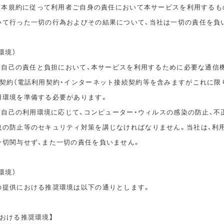
は、本規約に従って利用者ご自身の責任において本サービスを利用するも
いて行った一切の行為およびその結果について、当社は一切の責任を負
環境）
は、自己の責任と負担において、本サービスを利用するために必要な通信
信契約（電話利用契約・インターネット接続契約等を含みますがこれに限
用環境を準備する必要があります。
は、自己の利用環境に応じて、コンピューター・ウィルスの感染の防止、不
洩の防止等のセキュリティ対策を講じなければなりません。当社は、利
一切関与せず、また一切の責任を負いません。
環境）
の提供における推奨環境は以下の通りとします。
おける推奨環境】