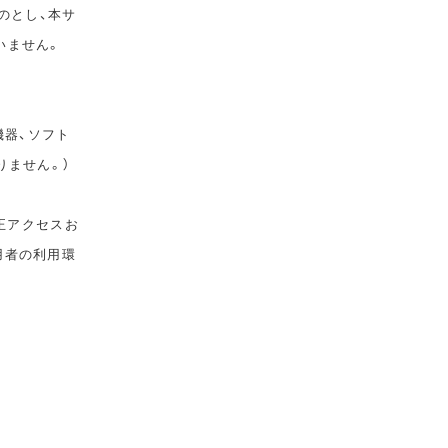
のとし、本サ
いません。
機器、ソフト
りません。）
正アクセスお
用者の利用環