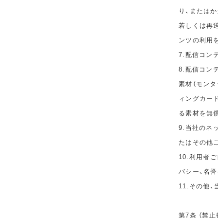
り、または
若しくは再
ンツの利用
7.配信コ
8.配信コ
素材（モン
ィングカー
る素材を無
9.当社の
たはその他
10.利用者
バシー、名
11.その他
第7条 （禁