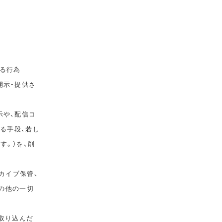
る行為
開示・提供さ
示や、配信コ
ゆる手段、若し
す。）を、削
カイブ保管、
その他の一切
取り込んだ