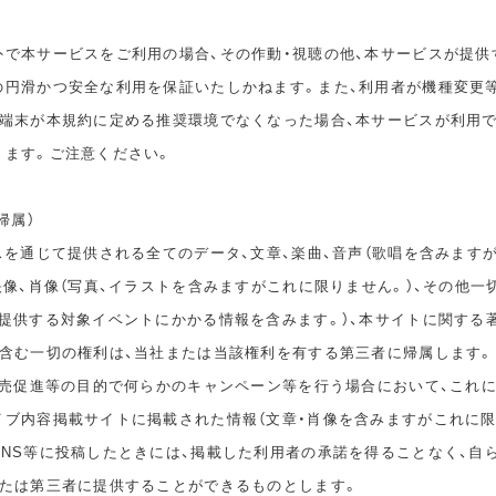
外で本サービスをご利用の場合、その作動・視聴の他、本サービスが提供
の円滑かつ安全な利用を保証いたしかねます。また、利用者が機種変更
の端末が本規約に定める推奨環境でなくなった場合、本サービスが利用
ります。ご注意ください。
帰属）
スを通じて提供される全てのデータ、文章、楽曲、音声（歌唱を含みます
映像、肖像（写真、イラストを含みますがこれに限りません。）、その他一
が提供する対象イベントにかかる情報を含みます。）、本サイトに関する
を含む一切の権利は、当社または当該権利を有する第三者に帰属します。
、販売促進等の目的で何らかのキャンペーン等を行う場合において、これ
イブ内容掲載サイトに掲載された情報（文章・肖像を含みますがこれに限
SNS等に投稿したときには、掲載した利用者の承諾を得ることなく、自
または第三者に提供することができるものとします。