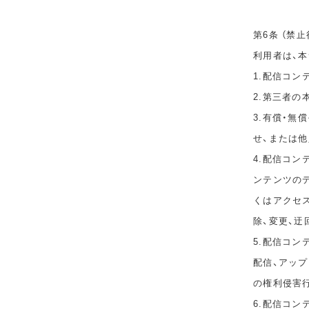
第6条 （禁止
利用者は、
1.配信コ
2.第三者
3.有償・
せ、または
4.配信コ
ンテンツのデ
くはアクセ
除、変更、迂
5.配信コン
配信、アップ
の権利侵害
6.配信コ