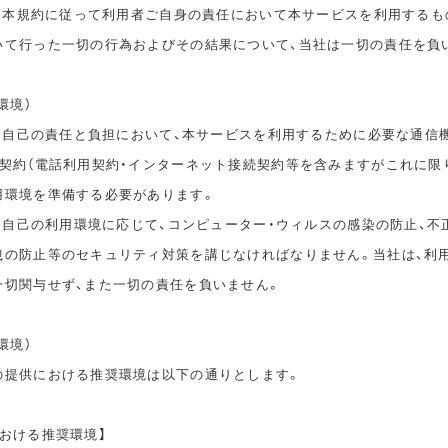
は、本規約に従って利用者ご自身の責任において本サービスを利用するも
いて行った一切の行為およびその結果について、当社は一切の責任を負
環境）
は、自己の責任と負担において、本サービスを利用するために必要な通信
信契約（電話利用契約・インターネット接続契約等を含みますがこれに限
用環境を準備する必要があります。
は、自己の利用環境に応じて、コンピューター・ウィルスの感染の防止、不
洩の防止等のセキュリティ対策を講じなければなりません。当社は、利
一切関与せず、また一切の責任を負いません。
環境）
の提供における推奨環境は以下の通りとします。
おける推奨環境】