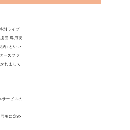
 特別ライブ
応援団 専用視
規約」といい
ターズファ
おかれまして
本サービスの
は同項に定め