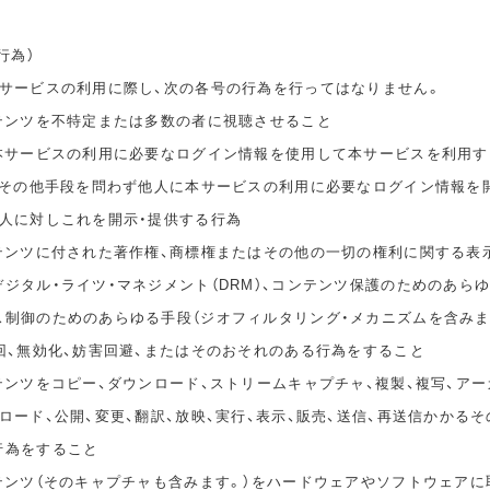
行為）
本サービスの利用に際し、次の各号の行為を行ってはなりません。
ンテンツを不特定または多数の者に視聴させること
の本サービスの利用に必要なログイン情報を使用して本サービスを利用す
無償その他手段を問わず他人に本サービスの利用に必要なログイン情報を
他人に対しこれを開示・提供する行為
ンテンツに付された著作権、商標権またはその他の一切の権利に関する表
ジタル・ライツ・マネジメント（DRM）、コンテンツ保護のためのあら
ス制御のためのあらゆる手段（ジオフィルタリング・メカニズムを含みま
回、無効化、妨害回避、またはそのおそれのある行為をすること
テンツをコピー、ダウンロード、ストリームキャプチャ、複製、複写、アー
ロード、公開、変更、翻訳、放映、実行、表示、販売、送信、再送信かかる
行為をすること
ンテンツ（そのキャプチャも含みます。）をハードウェアやソフトウェアに