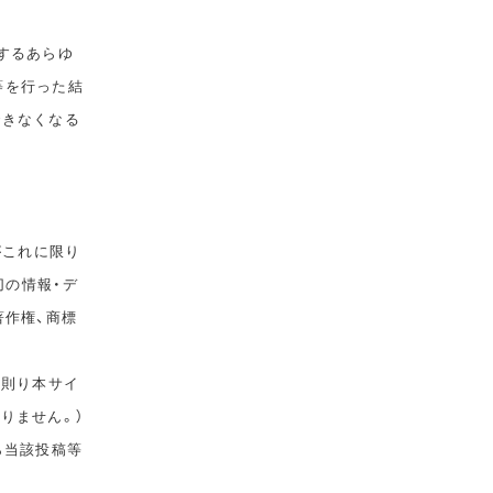
するあらゆ
等を行った結
できなくなる
がこれに限り
切の情報・デ
著作権、商標
に則り本サイ
りません。）
ら当該投稿等