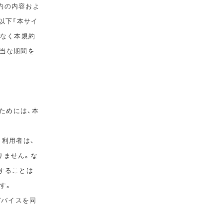
規約の内容およ
以下「本サイ
告なく本規約
相当な期間を
ためには、本
。利用者は、
りません。な
することは
す。
デバイスを同