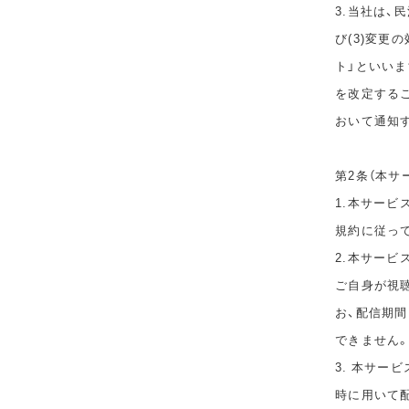
3.当社は、
び(3)変更
ト」といい
を改定する
おいて通知
第2条（本サ
1.本サービ
規約に従っ
2.本サー
ご自身が視
お、配信期
できません
3. 本サー
時に用いて