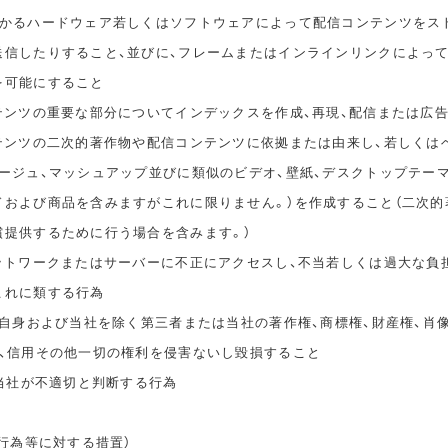
かかるハードウェア若しくはソフトウェアによって配信コンテンツをス
送信したりすること、並びに、フレームまたはインラインリンクによっ
を可能にすること
ンテンツの重要な部分についてインデックスを作成、再現、配信または広
ンテンツの二次的著作物や配信コンテンツに依拠または由来し、若しくは
タージュ、マッシュアップ並びに類似のビデオ、壁紙、デスクトップテー
ドおよび商品を含みますがこれに限りません。）を作成すること（二次的
償提供するために行う場合を含みます。）
ネットワークまたはサーバーに不正にアクセスし、不当若しくは過大な負
これに類する行為
ご自身および当社を除く第三者または当社の著作権、商標権、財産権、肖
誉、信用その他一切の権利を侵害ないし毀損すること
、当社が不適切と判断する行為
止行為等に対する措置）