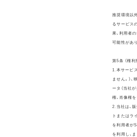
推奨環境以
るサービス
果、利用者
可能性があ
第5条 （権利
1.本サービ
ません。）、
ータ（当社
権、肖像権
2.当社は
トまたはラ
を利用者が
を利用し、