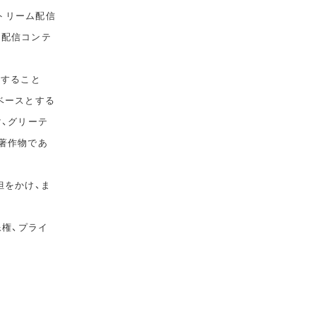
トリーム配信
て配信コンテ
告すること
ベースとする
マ、グリーテ
著作物であ
担をかけ、ま
像権、プライ