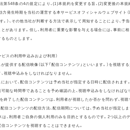
民法第548条の4の規定により、(1)本規約を変更する旨、(2)変更後の本
の効力発生時期を当社の運営する本サービスオフィシャルウェブサイト（
ます。）、その他当社が判断する方法で表示して周知することにより、予
ことがあります。但し、利用者に重要な影響を与える場合には、事前に
するものとします。
ービスの利用申込みおよび利用）
スが提供する配信映像（以下「配信コンテンツ」といいます。）を視聴する
て、視聴申込みをしなければなりません。
ビスにおいて、配信コンテンツは予め当社が指定する日時に配信されます
聴可能な時間帯であることを予め確認の上、視聴申込みをしなければな
間を終了した配信コンテンツは、利用者が視聴したか否かを問わず、視聴
。配信コンテンツの配信方法、配信期間については、予め当社が指定しま
ビスは、利用者ご自身の個人利用のみを目的とするものです。2つ以上の
配信コンテンツを視聴することはできません。