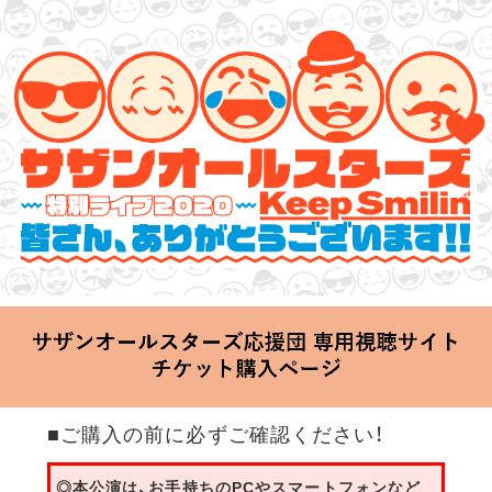
サザンオールスターズ 特別ライブ 2020
「Keep Smilin’～皆さん、ありがとうございます!!～」
2020.06.25 Thu 20:00 Start at 横浜アリーナ
■ご購入の前に必ずご確認ください！
◎本公演は、お手持ちのPCやスマートフォンなど