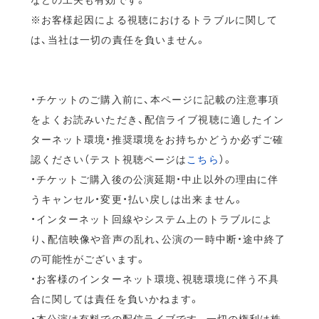
※お客様起因による視聴におけるトラブルに関して
は、当社は一切の責任を負いません。
・チケットのご購入前に、本ページに記載の注意事項
をよくお読みいただき、配信ライブ視聴に適したイン
ターネット環境・推奨環境をお持ちかどうか必ずご確
認ください（テスト視聴ページは
こちら
）。
・チケットご購入後の公演延期・中止以外の理由に伴
うキャンセル・変更・払い戻しは出来ません。
・インターネット回線やシステム上のトラブルによ
り、配信映像や音声の乱れ、公演の一時中断・途中終了
の可能性がございます。
・お客様のインターネット環境、視聴環境に伴う不具
合に関しては責任を負いかねます。
・本公演は有料での配信ライブです。一切の権利は株