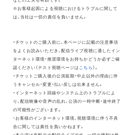
※お客様起因による視聴におけるトラブルに関して
は、当社は一切の責任を負いません。
・チケットのご購入前に、本ページに記載の注意事項
をよくお読みいただき、配信ライブ視聴に適したイン
ターネット環境・推奨環境をお持ちかどうか必ずご確
認ください（テスト視聴ページは
こちら
）。
・チケットご購入後の公演延期・中止以外の理由に伴
うキャンセル・変更・払い戻しは出来ません。
・インターネット回線やシステム上のトラブルによ
り、配信映像や音声の乱れ、公演の一時中断・途中終了
の可能性がございます。
・お客様のインターネット環境、視聴環境に伴う不具
合に関しては責任を負いかねます。
・本公演は有料での配信ライブです。一切の権利は株