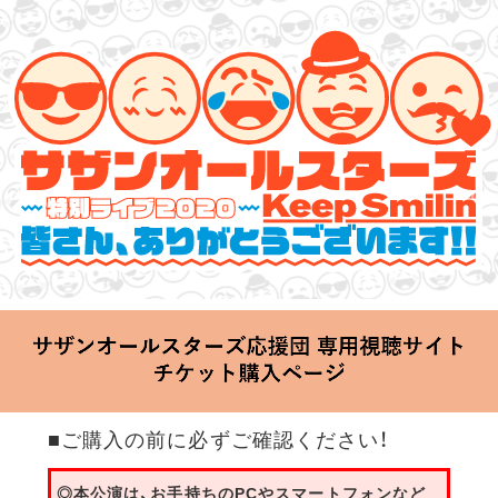
サザンオールスターズ 特別ライブ 2020
「Keep Smilin’～皆さん、ありがとうございます!!～」
2020.06.25 Thu 20:00 Start at 横浜アリーナ
■ご購入の前に必ずご確認ください！
◎本公演は、お手持ちのPCやスマートフォンなど