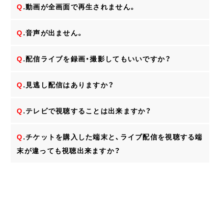
Q
.動画が全画面で再生されません。
Q
.音声が出ません。
Q
.配信ライブを録画・撮影してもいいですか？
Q
.見逃し配信はありますか？
Q
.テレビで視聴することは出来ますか？
Q
.チケットを購入した端末と、ライブ配信を視聴する端
末が違っても視聴出来ますか？