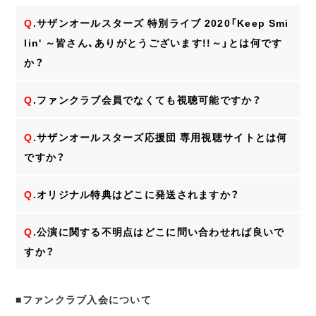
Q
.サザンオールスターズ 特別ライブ 2020「Keep Smi
lin' ～皆さん、ありがとうございます!!～」とは何です
か？
Q
.ファンクラブ会員でなくても視聴可能ですか？
Q
.サザンオールスターズ応援団 専用視聴サイトとは何
ですか？
Q
.オリジナル特典はどこに発送されますか？
Q
.公演に関する不明点はどこに問い合わせれば良いで
すか？
■ファンクラブ入会について