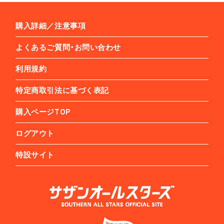
購入詳細／注意事項
よくあるご質問・お問い合わせ
利用規約
特定商取引法に基づく表記
購入ページTOP
ログアウト
特設サイト